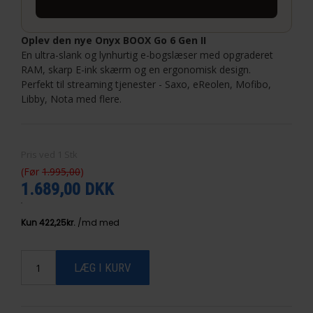
Oplev den nye Onyx BOOX Go 6 Gen II
En ultra-slank og lynhurtig e-bogslæser med opgraderet
RAM, skarp E-ink skærm og en ergonomisk design.
Perfekt til streaming tjenester - Saxo, eReolen, Mofibo,
Libby, Nota med flere.
Pris ved
1
Stk
(Før
1.995,00
)
1.689,00 DKK