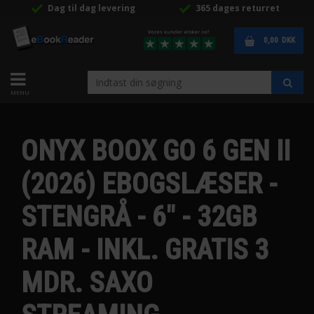
Dag til dag levering
365 dages returret
0,00
DKK
ONYX BOOX GO 6 GEN II
(2026) EBOGSLÆSER -
STENGRÅ - 6" - 32GB
RAM - INKL. GRATIS 3
MDR. SAXO