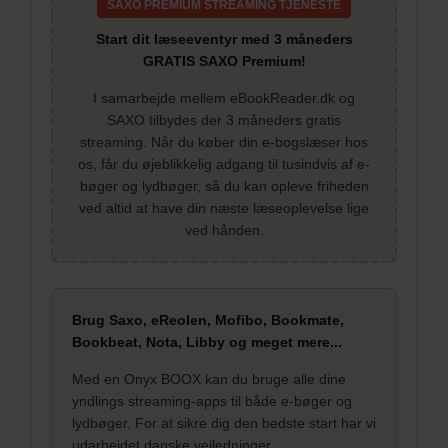
SAXO PREMIUM STREAMING TJENESTE
Start dit læseeventyr med 3 måneders
GRATIS SAXO Premium!
I samarbejde mellem eBookReader.dk og
SAXO tilbydes der 3 måneders gratis
streaming. Når du køber din e-bogslæser hos
os, får du øjeblikkelig adgang til tusindvis af e-
bøger og lydbøger, så du kan opleve friheden
ved altid at have din næste læseoplevelse lige
ved hånden.
Brug Saxo, eReolen, Mofibo, Bookmate,
Bookbeat, Nota, Libby og meget mere...
Med en Onyx BOOX kan du bruge alle dine
yndlings streaming-apps til både e-bøger og
lydbøger. For at sikre dig den bedste start har vi
udarbejdet danske vejledninger.