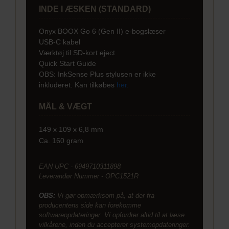
INDE I ÆSKEN (STANDARD)
Onyx BOOX Go 6 (Gen II) e-bogslæser
USB-C kabel
Værktøj til SD-kort eject
Quick Start Guide
OBS: InkSense Plus stylusen er ikke
inkluderet. Kan tilkøbes
her.
MÅL & VÆGT
149 x 109 x 6,8 mm
Ca. 160 gram
EAN UPC - 6949710311898
Leverandør Nummer - OPC1521R
OBS:
Vi gør opmærksom på, at der fra
producentens side kan forekomme
softwareopdateringer. Vi opfordrer altid til at læse
vilkårene, inden du accepterer systemopdateringer.