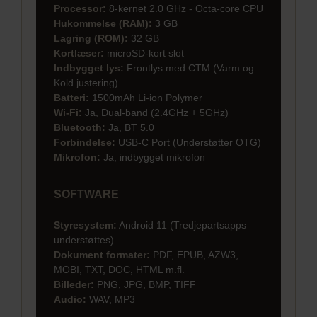
Processor:
8-kernet 2.0 GHz - Octa-core CPU
Hukommelse (RAM):
3 GB
Lagring (ROM):
32 GB
Kortlæser:
microSD-kort slot
Indbygget lys:
Frontlys med CTM (Varm og
Kold justering)
Batteri:
1500mAh Li-ion Polymer
Wi-Fi:
Ja, Dual-band (2.4GHz + 5GHz)
Bluetooth:
Ja, BT 5.0
Forbindelse:
USB-C Port (Understøtter OTG)
Mikrofon:
Ja, indbygget mikrofon
SOFTWARE
Styresystem:
Android 11 (Tredjepartsapps
understøttes)
Dokument formater:
PDF, EPUB, AZW3,
MOBI, TXT, DOC, HTML m.fl.
Billeder:
PNG, JPG, BMP, TIFF
Audio:
WAV, MP3