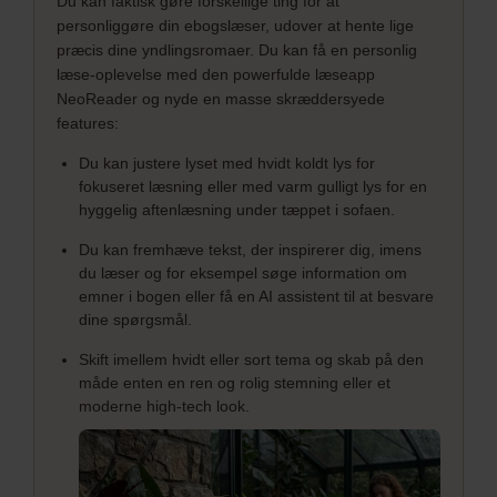
Du kan faktisk gøre forskellige ting for at
personliggøre din ebogslæser, udover at hente lige
præcis dine yndlingsromaer. Du kan få en personlig
læse-oplevelse med den powerfulde læseapp
NeoReader og nyde en masse skræddersyede
features:
Du kan justere lyset med hvidt koldt lys for
fokuseret læsning eller med varm gulligt lys for en
hyggelig aftenlæsning under tæppet i sofaen.
Du kan fremhæve tekst, der inspirerer dig, imens
du læser og for eksempel søge information om
emner i bogen eller få en AI assistent til at besvare
dine spørgsmål.
Skift imellem hvidt eller sort tema og skab på den
måde enten en ren og rolig stemning eller et
moderne high-tech look.