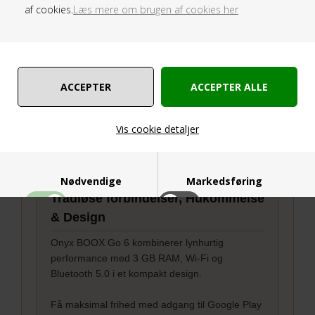
apps såsom Kindle, Kobo, Tagus, Nook med flere. Det
af cookies.
Læs mere om brugen af cookies her
åbne system gør det muligt at læse alle dine
yndlingsromaner, nyheder og podcasts fra apps som
Mofibo, SAXO, eReolen, Libby, Storytel, Bookbeat og
mange flere.
Den potente CPU og udvidede 3 GB RAM garanterer
stærk ydeevne. Den indbyggede 32 GB hukommelse
kan let udvides med et microSD-kort for endnu mere
Vis cookie detaljer
plads.
Nødvendige
Markedsføring
Trådløse forbindelser, Hukommelse
& Design
Onyx BOOX Go 6 kombinerer lynhurtig
performance med 3 GB RAM, Wi-Fi og
Funktionelle
Statistiske
Bluetooth 5.0 i et kompakt design.
Få maksimal frihed med adgang til Google Play