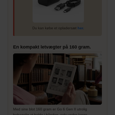
Du kan købe et opladersæt
her.
En kompakt letvægter på 160 gram.
Med sine blot 160 gram er Go 6 Gen II utrolig
behagelig at holde i hånden, selv under lange