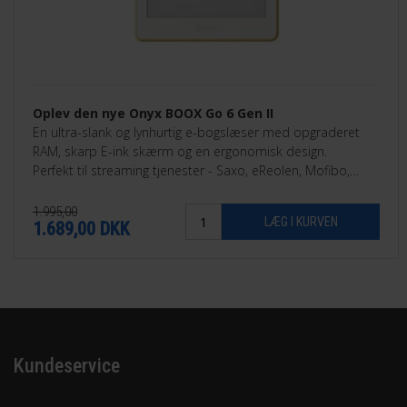
Oplev den nye Onyx BOOX Go 6 Gen II
En ultra-slank og lynhurtig e-bogslæser med opgraderet
RAM, skarp E-ink skærm og en ergonomisk design.
Perfekt til streaming tjenester - Saxo, eReolen, Mofibo,
Libby, Nota med flere.
1.995,00
1.689,00
DKK
Kundeservice