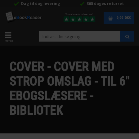
Dag til dag levering
365 dages returret
0,00
DKK
COVER - COVER MED
STROP OMSLAG - TIL 6"
EBOGSLÆSERE -
BIBLIOTEK