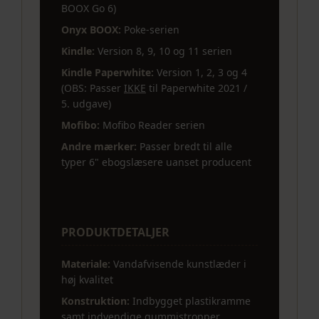
BOOX Go 6)
Onyx BOOX:
Poke-serien
Kindle:
Version 8, 9, 10 og 11 serien
Kindle Paperwhite:
Version 1, 2, 3 og 4
(OBS: Passer
IKKE
til Paperwhite 2021 /
5. udgave)
Mofibo:
Mofibo Reader serien
Andre mærker:
Passer bredt til alle
typer 6" ebogslæsere uanset producent
PRODUKTDETALJER
Materiale:
Vandafvisende kunstlæder i
høj kvalitet
Konstruktion:
Indbygget plastikramme
samt indvendige gummistropper