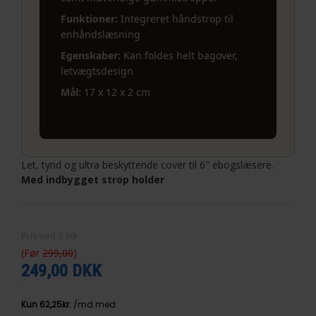
Funktioner:
Integreret håndstrop til
enhåndslæsning
Egenskaber:
Kan foldes helt bagover,
letvægtsdesign
Mål:
17 x 12 x 2 cm
Let, tynd og ultra beskyttende cover til 6" ebogslæsere.
Med indbygget strop holder
Pris ved
1
Stk
(Før
299,00
)
249,00 DKK