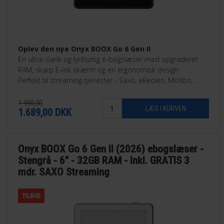
Oplev den nye Onyx BOOX Go 6 Gen II
En ultra-slank og lynhurtig e-bogslæser med opgraderet
RAM, skarp E-ink skærm og en ergonomisk design.
Perfekt til streaming tjenester - Saxo, eReolen, Mofibo,
Libby, Nota med flere.
1.995,00
1.689,00
DKK
Onyx BOOX Go 6 Gen II (2026) ebogslæser -
Stengrå - 6" - 32GB RAM - Inkl. GRATIS 3
mdr. SAXO Streaming
TILBUD