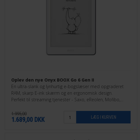
Oplev den nye Onyx BOOX Go 6 Gen II
En ultra-slank og lynhurtig e-bogslæser med opgraderet
RAM, skarp E-ink skærm og en ergonomisk design.
Perfekt til streaming tjenester - Saxo, eReolen, Mofibo,
Libby, Nota med flere.
1.995,00
1.689,00
DKK