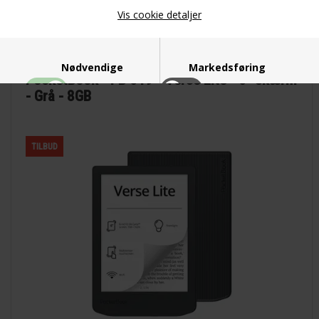
Vis cookie detaljer
1.595,00
1.159,00
DKK
Nødvendige
Markedsføring
PocketBook - PB 619 - Verse Lite - 6" skærm
- Grå - 8GB
TILBUD
Funktionelle
Statistiske