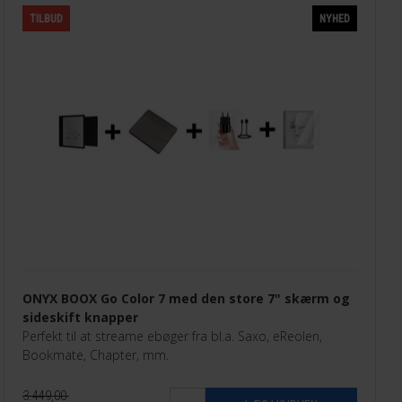
TILBUD
NYHED
ONYX BOOX Go Color 7 med den store 7" skærm og
sideskift knapper
Perfekt til at streame ebøger fra bl.a. Saxo, eReolen,
Bookmate, Chapter, mm.
3.449,00