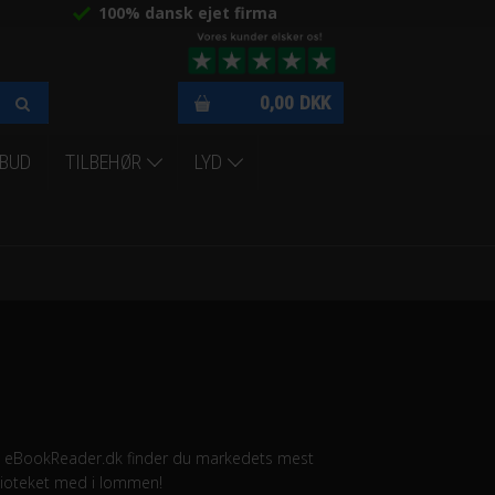
100% dansk ejet firma
0,00
DKK
LBUD
TILBEHØR
LYD
os eBookReader.dk finder du markedets mest
blioteket med i lommen!