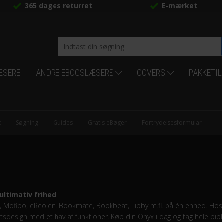
365 dages returret
E-mærket
ÆSERE
ANDRE EBOGSLÆSERE
COVERS
PAKKETI
t
Søgning
Guides
Gratis eBøger
Fortrydelsesformular
ltimativ frihed
xo, Mofibo, eReolen, Bookmate, Bookbeat, Libby m.fl. på én enhed. H
sdesign med et hav af funktioner. Køb din Onyx i dag og tag hele bi