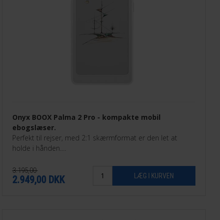
Onyx BOOX Palma 2 Pro - kompakte mobil
ebogslæser.
Perfekt til rejser, med 2:1 skærmformat er den let at
holde i hånden.
Kan streame Saxo, eReolen, Mofibo, Bookmate og mange
flere.
3.195,00
2.949,00
DKK