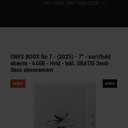
LÆS VORES ONYX KØBEGUIDE
HER
ONYX BOOX Go 7 - (2025) - 7" - sort/hvid
skærm - 64GB - Hvid - Inkl. GRATIS 3mdr
Saxo abonnement
TILBUD
NYHED