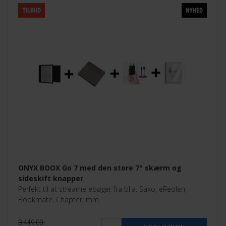
TILBUD
NYHED
ONYX BOOX Go 7 med den store 7" skærm og
sideskift knapper
Perfekt til at streame ebøger fra bl.a. Saxo, eReolen,
Bookmate, Chapter, mm.
3.449,00