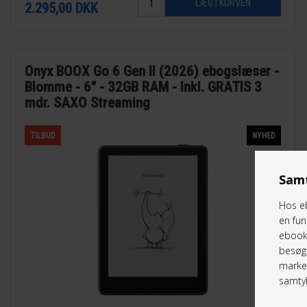
2.295,00
DKK
Onyx BOOX Go 6 Gen II (2026) ebogslæser -
Blomme - 6" - 32GB RAM - Inkl. GRATIS 3
mdr. SAXO Streaming
TILBUD
NYHED
Samt
Hos eb
en fun
ebookr
besøg 
marked
samtyk