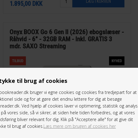
1.895,00
DKK
Onyx BOOX Go 6 Gen II (2026) ebogslæser -
Råhvid - 6" - 32GB RAM - Inkl. GRATIS 3
mdr. SAXO Streaming
TILBUD
NYHED
ykke til brug af cookies
ookreader.dk bruger vi egne cookies og cookies fra tredjepart for a
ktionel side og for at gøre det endnu lettere for dig at besøge
eader.dk. Ved hjælp af cookies laver vi optimering, statistik og analys
på vores side, så vi sikrer, at siden hele tiden forbedres, og at vores
sføring bliver relevant for dig. Klik på "Acceptere alle" for at give dit
ke til brug af cookies.
Læs mere om brugen af cookies her