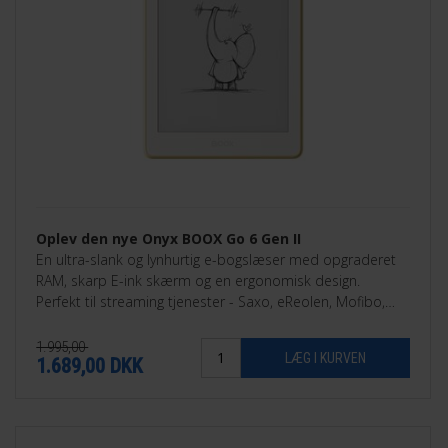
Oplev den nye Onyx BOOX Go 6 Gen II
En ultra-slank og lynhurtig e-bogslæser med opgraderet
RAM, skarp E-ink skærm og en ergonomisk design.
Perfekt til streaming tjenester - Saxo, eReolen, Mofibo,
Libby, Nota med flere.
1.995,00
1.689,00
DKK