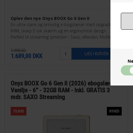
Oplev den nye Onyx BOOX Go 6 Gen II
En ultra-slank og lynhurtig e-bogslæser med opgraderet
RAM, skarp E-ink skærm og en ergonomisk design.
Perfekt til streaming tjenester - Saxo, eReolen, Mofibo,
Libby, Nota med flere.
1.995,00
1.689,00
DKK
Nø
Onyx BOOX Go 6 Gen II (2026) ebogslæser -
Vanilje - 6" - 32GB RAM - Inkl. GRATIS 3
mdr. SAXO Streaming
TILBUD
NYHED