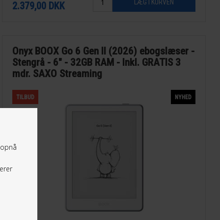
2.379,00
DKK
Onyx BOOX Go 6 Gen II (2026) ebogslæser -
Stengrå - 6" - 32GB RAM - Inkl. GRATIS 3
mdr. SAXO Streaming
TILBUD
NYHED
t opnå
erer