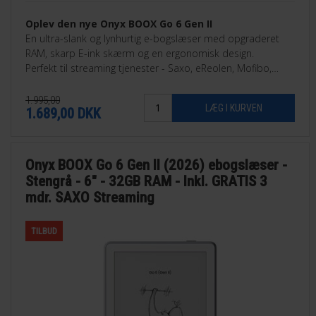
Oplev den nye Onyx BOOX Go 6 Gen II
En ultra-slank og lynhurtig e-bogslæser med opgraderet
RAM, skarp E-ink skærm og en ergonomisk design.
Perfekt til streaming tjenester - Saxo, eReolen, Mofibo,
Libby, Nota med flere.
1.995,00
1.689,00
DKK
Onyx BOOX Go 6 Gen II (2026) ebogslæser -
Stengrå - 6" - 32GB RAM - Inkl. GRATIS 3
mdr. SAXO Streaming
TILBUD