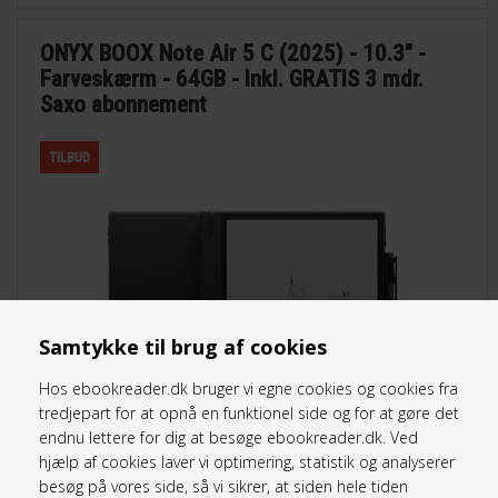
ONYX BOOX Note Air 5 C (2025) - 10.3" -
Farveskærm - 64GB - Inkl. GRATIS 3 mdr.
Saxo abonnement
TILBUD
Samtykke til brug af cookies
Hos ebookreader.dk bruger vi egne cookies og cookies fra
tredjepart for at opnå en funktionel side og for at gøre det
endnu lettere for dig at besøge ebookreader.dk. Ved
hjælp af cookies laver vi optimering, statistik og analyserer
besøg på vores side, så vi sikrer, at siden hele tiden