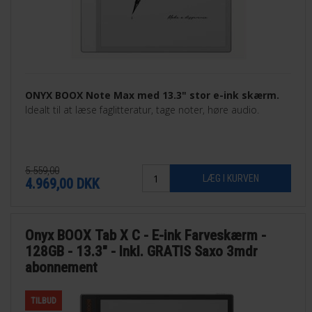
ONYX BOOX Note Max med 13.3" stor e-ink skærm.
Idealt til at læse faglitteratur, tage noter, høre audio.
5.559,00
4.969,00
DKK
Onyx BOOX Tab X C - E-ink Farveskærm -
128GB - 13.3" - Inkl. GRATIS Saxo 3mdr
abonnement
TILBUD