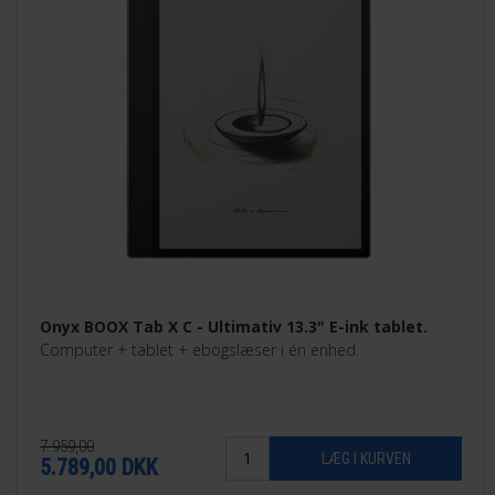
Onyx BOOX Tab X C - Ultimativ 13.3" E-ink tablet.
Computer + tablet + ebogslæser i én enhed.
7.959,00
5.789,00
DKK