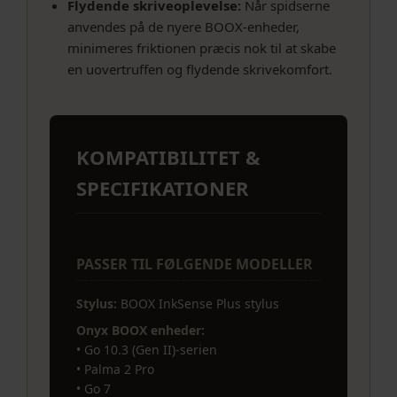
Flydende skriveoplevelse:
Når spidserne
anvendes på de nyere BOOX-enheder,
minimeres friktionen præcis nok til at skabe
en uovertruffen og flydende skrivekomfort.
KOMPATIBILITET &
SPECIFIKATIONER
PASSER TIL FØLGENDE MODELLER
Stylus:
BOOX InkSense Plus stylus
Onyx BOOX enheder:
• Go 10.3 (Gen II)-serien
• Palma 2 Pro
• Go 7