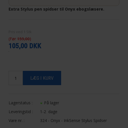
Extra Stylus pen spidser til Onyx ebogslæsere.
Pris ved
1
Stk
(Før
159,00
)
105,00 DKK
Lagerstatus :
På lager
Leveringstid :
1-2 dage
Vare nr. :
324 - Onyx - InkSense Stylus Spidser