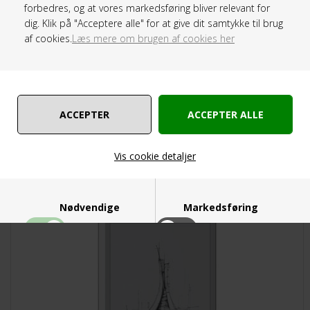
ONYX BOOX Note Air 5 C med 10.3" farveskærm.
forbedres, og at vores markedsføring bliver relevant for
Med indbygget lys og behagelige e-ink skærm.
dig. Klik på "Acceptere alle" for at give dit samtykke til brug
Idealt til at læse faglitteratur, tage noter, høre audio.
af cookies.
Læs mere om brugen af cookies her
4.495,00
3.819,00
DKK
ONYX BOOX Go 10.3 (Gen II) Lumi (2026) -
Vis cookie detaljer
10.3" skærm - 64GB - Inkl. gratis 3mdr Saxo
abonnement
Nødvendige
Markedsføring
TILBUD
Funktionelle
Statistiske