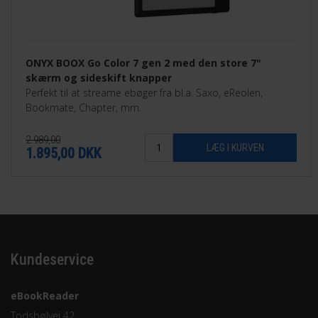
ONYX BOOX Go Color 7 gen 2 med den store 7"
skærm og sideskift knapper
Perfekt til at streame ebøger fra bl.a. Saxo, eReolen,
Bookmate, Chapter, mm.
2.989,00
1.895,00
DKK
Kundeservice
eBookReader
Todsbølvej 42