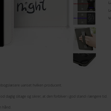
L
L
V
 ebogslæsere uanset hvilken producent.
daglig slitage og sikrer, at den forbliver i god stand i længere tid.
n hånd.