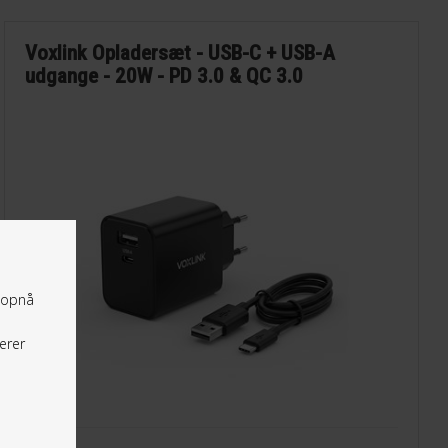
Voxlink Opladersæt - USB-C + USB-A
udgange - 20W - PD 3.0 & QC 3.0
t opnå
erer