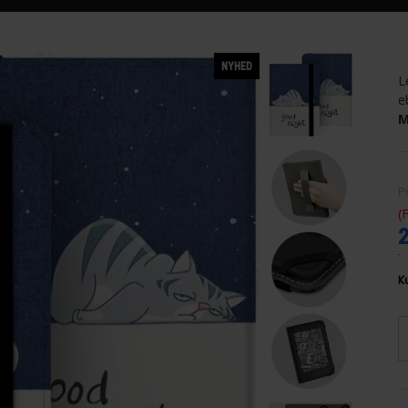
NYHED
L
e
M
P
(