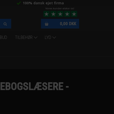
100% dansk ejet firma
0,00
DKK
LBUD
TILBEHØR
LYD
" EBOGSLÆSERE -