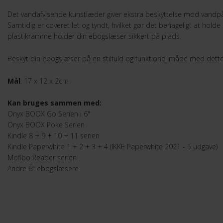
Det vandafvisende kunstlæder giver ekstra beskyttelse mod vandpå
Samtidig er coveret let og tyndt, hvilket gør det behageligt at ho
plastikramme holder din ebogslæser sikkert på plads.
Beskyt din ebogslæser på en stilfuld og funktionel måde med dett
Mål
: 17 x 12 x 2cm
Kan bruges sammen med:
Onyx BOOX Go Serien i 6"
Onyx BOOX Poke Serien
Kindle 8 + 9 + 10 + 11 serien
Kindle Paperwhite 1 + 2 + 3 + 4 (IKKE Paperwhite 2021 - 5 udgave)
Mofibo Reader serien
Andre 6" ebogslæsere