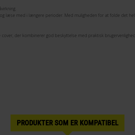
virkning.
lde og læse med i længere perioder. Med muligheden for at folde det he
e cover, der kombinerer god beskyttelse med praktisk brugervenlighed
PRODUKTER SOM ER KOMPATIBEL