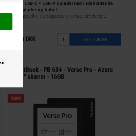
Voxlink USB-C + USB-A opladersæt indeholdende
både oplader og kabel.
Kan bruges til alle ebogslæsere uanset producent.
149,00
DKK
ske
PocketBook - PB 634 - Verse Pro - Azure
blå - 6" skærm - 16GB
TILBUD