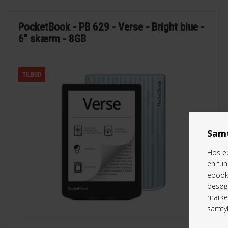
PocketBook - PB 629 - Verse - Bright blue -
6" skærm - 8GB
TILBUD
Samt
Hos eb
en fun
ebookr
besøg 
marked
samtyk