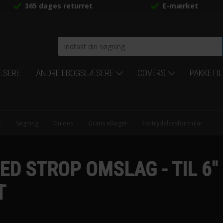
365 dages returret
E-mærket
ÆSERE
ANDRE EBOGSLÆSERE
COVERS
PAKKETI
t
Søgning
Guides
Gratis eBøger
Fortrydelsesformular
ED STROP OMSLAG - TIL 6
T