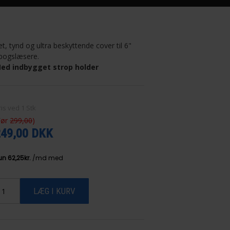
et, tynd og ultra beskyttende cover til 6"
bogslæsere.
ed indbygget strop holder
ris ved
1
Stk
Før
299,00
)
249,00 DKK