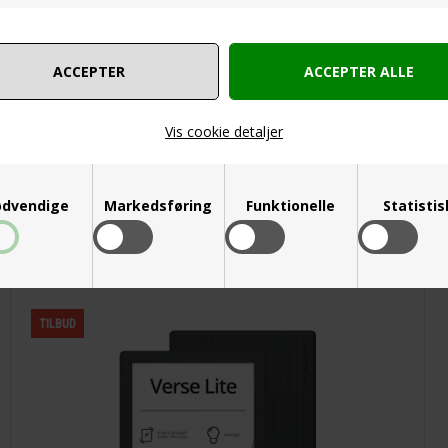
Premium beskyttelsesfolie – holder din skærm fri
for ridser, snavs og brugsspor.
99,00
DKK
Vis cookie detaljer
dvendige
Markedsføring
Funktionelle
Statisti
PocketBook - PB 619 - Verse Lite - 6"
skærm - Grå - 8GB
TILBUD