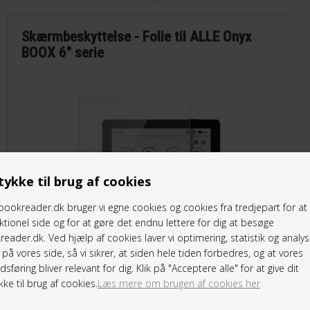
Skærmbeskyttelse - Folie til ALLE Onyx
BOOX 6" serie
ykke til brug af cookies
ookreader.dk bruger vi egne cookies og cookies fra tredjepart for a
ktionel side og for at gøre det endnu lettere for dig at besøge
eader.dk. Ved hjælp af cookies laver vi optimering, statistik og analys
på vores side, så vi sikrer, at siden hele tiden forbedres, og at vores
sføring bliver relevant for dig. Klik på "Acceptere alle" for at give dit
ke til brug af cookies.
Læs mere om brugen af cookies her