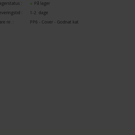
agerstatus :
På lager
everingstid :
1-2 dage
are nr. :
PP6 - Cover - Godnat kat