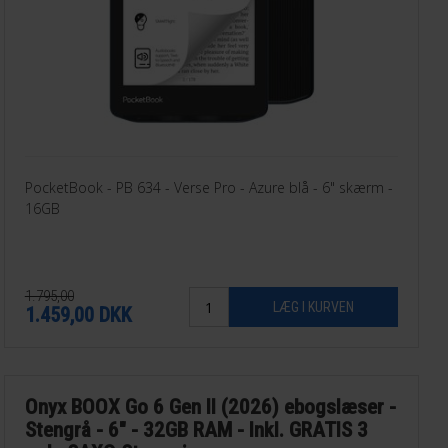
PocketBook - PB 634 - Verse Pro - Azure blå - 6" skærm -
16GB
1.795,00
1.459,00
DKK
Onyx BOOX Go 6 Gen II (2026) ebogslæser -
Stengrå - 6" - 32GB RAM - Inkl. GRATIS 3