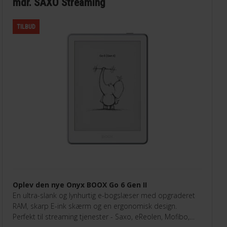
mdr. SAXO Streaming
TILBUD
Oplev den nye Onyx BOOX Go 6 Gen II
En ultra-slank og lynhurtig e-bogslæser med opgraderet
RAM, skarp E-ink skærm og en ergonomisk design.
Perfekt til streaming tjenester - Saxo, eReolen, Mofibo,