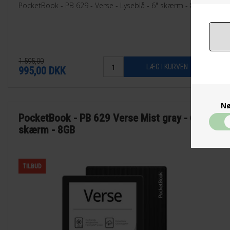
PocketBook - PB 629 - Verse - Lyseblå - 6" skærm - 8GB
1.595,00
995,00
DKK
Nø
PocketBook - PB 629 Verse Mist gray - 6"
skærm - 8GB
TILBUD