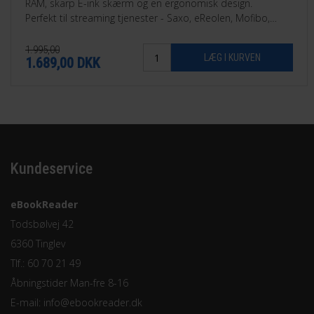
RAM, skarp E-ink skærm og en ergonomisk design.
Perfekt til streaming tjenester - Saxo, eReolen, Mofibo,
Libby, Nota med flere.
1.995,00
1.689,00
DKK
Kundeservice
eBookReader
Todsbølvej 42
6360 Tinglev
Tlf.: 60 70 21 49
Åbningstider Man-fre 8-16
E-mail:
info@ebookreader.dk