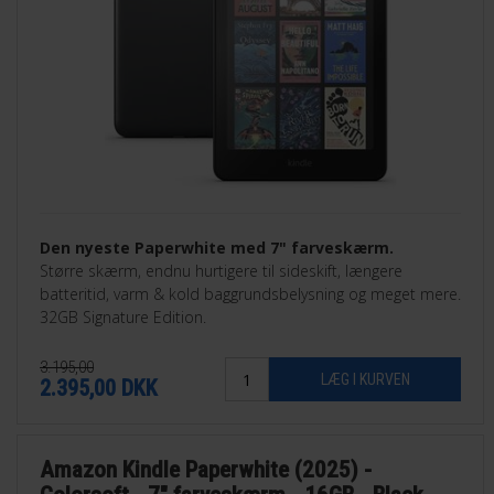
Den nyeste Paperwhite med 7" farveskærm.
Større skærm, endnu hurtigere til sideskift, længere
batteritid, varm & kold baggrundsbelysning og meget mere.
32GB Signature Edition.
3.195,00
2.395,00
DKK
Amazon Kindle Paperwhite (2025) -