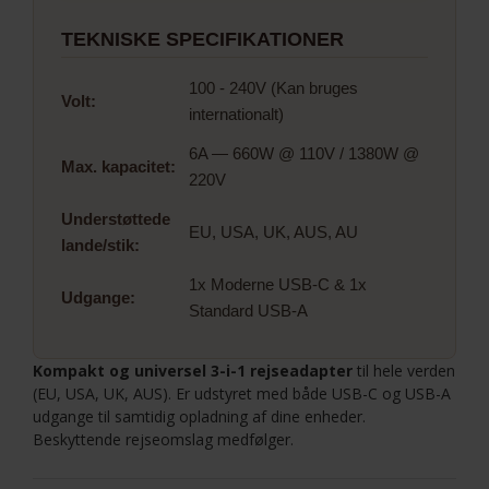
TEKNISKE SPECIFIKATIONER
100 - 240V (Kan bruges
Volt:
internationalt)
6A — 660W @ 110V / 1380W @
Max. kapacitet:
220V
Understøttede
EU, USA, UK, AUS, AU
lande/stik:
1x Moderne USB-C & 1x
Udgange:
Standard USB-A
Kompakt og universel 3-i-1 rejseadapter
til hele verden
(EU, USA, UK, AUS). Er udstyret med både USB-C og USB-A
udgange til samtidig opladning af dine enheder.
Beskyttende rejseomslag medfølger.