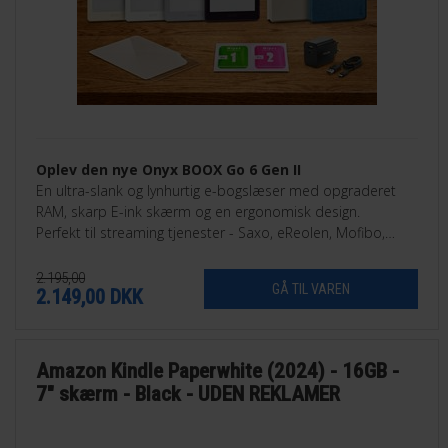
Oplev den nye Onyx BOOX Go 6 Gen II
En ultra-slank og lynhurtig e-bogslæser med opgraderet
RAM, skarp E-ink skærm og en ergonomisk design.
Perfekt til streaming tjenester - Saxo, eReolen, Mofibo,
Libby, Nota med flere.
2.195,00
2.149,00
DKK
Amazon Kindle Paperwhite (2024) - 16GB -
7" skærm - Black - UDEN REKLAMER