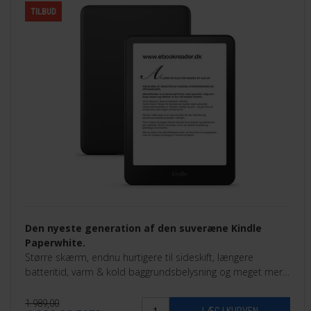
TILBUD
Den nyeste generation af den suveræne Kindle
Paperwhite.
Større skærm, endnu hurtigere til sideskift, længere
batteritid, varm & kold baggrundsbelysning og meget mere.
Findes som 16GB eller som 32GB Signature Edition.
1.989,00