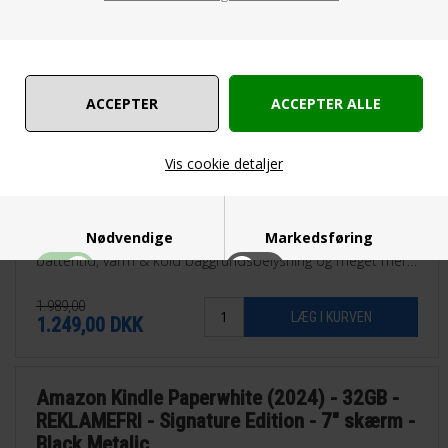
Vis cookie detaljer
Den nyeste generation af den suveræne Kindle
Paperwhite.
Nødvendige
Markedsføring
Større skærm, endnu hurtigere til sideskift, længere
batteritid, varm & kold baggrundsbelysning og meget mere.
Findes som 16GB eller som 32GB Signature Edition.
1.989,00
1.249,00
DKK
Funktionelle
Statistiske
Amazon Kindle Paperwhite (2024) - 32GB -
REKLAMEFRI - Signature Edition - 7" skærm -
Black Metalic