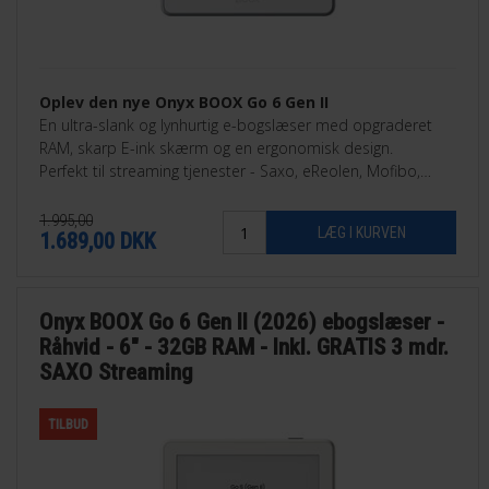
Oplev den nye Onyx BOOX Go 6 Gen II
En ultra-slank og lynhurtig e-bogslæser med opgraderet
RAM, skarp E-ink skærm og en ergonomisk design.
Perfekt til streaming tjenester - Saxo, eReolen, Mofibo,
Libby, Nota med flere.
1.995,00
1.689,00
DKK
Onyx BOOX Go 6 Gen II (2026) ebogslæser -
Råhvid - 6" - 32GB RAM - Inkl. GRATIS 3 mdr.
SAXO Streaming
TILBUD