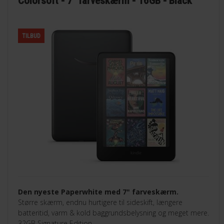
Colorsoft - 7" farveskærm - 16GB - Black
TILBUD
Den nyeste Paperwhite med 7" farveskærm.
Større skærm, endnu hurtigere til sideskift, længere
batteritid, varm & kold baggrundsbelysning og meget mere.
32GB Signature Edition.