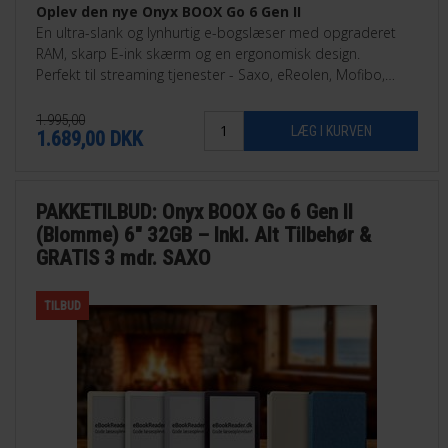
Oplev den nye Onyx BOOX Go 6 Gen II
En ultra-slank og lynhurtig e-bogslæser med opgraderet
RAM, skarp E-ink skærm og en ergonomisk design.
Perfekt til streaming tjenester - Saxo, eReolen, Mofibo,
Libby, Nota med flere.
1.995,00
1.689,00
DKK
PAKKETILBUD: Onyx BOOX Go 6 Gen II
(Blomme) 6" 32GB – Inkl. Alt Tilbehør &
GRATIS 3 mdr. SAXO
TILBUD