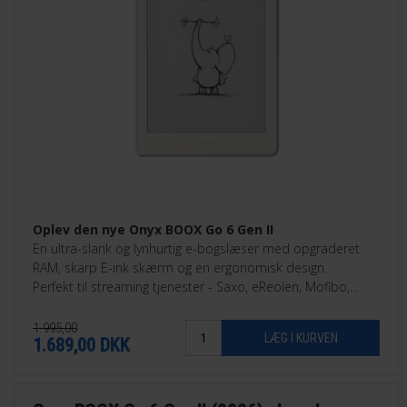
Oplev den nye Onyx BOOX Go 6 Gen II
En ultra-slank og lynhurtig e-bogslæser med opgraderet
RAM, skarp E-ink skærm og en ergonomisk design.
Perfekt til streaming tjenester - Saxo, eReolen, Mofibo,
Libby, Nota med flere.
1.995,00
1.689,00
DKK