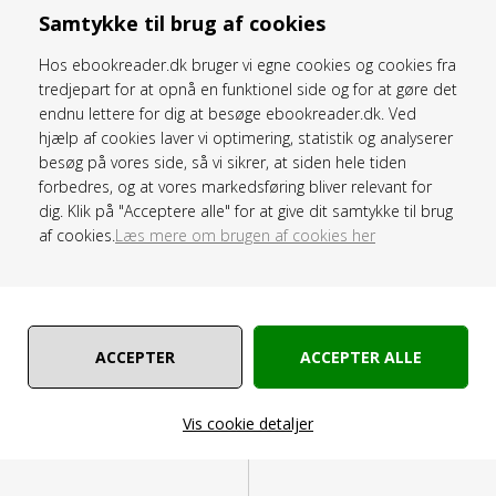
Libby, Nota med flere.
Samtykke til brug af cookies
1.995,00
1.689,00
DKK
Hos ebookreader.dk bruger vi egne cookies og cookies fra
tredjepart for at opnå en funktionel side og for at gøre det
endnu lettere for dig at besøge ebookreader.dk. Ved
Onyx BOOX Go 6 Gen II (2026) ebogslæser -
hjælp af cookies laver vi optimering, statistik og analyserer
besøg på vores side, så vi sikrer, at siden hele tiden
Stengrå - 6" - 32GB RAM - Inkl. GRATIS 3
forbedres, og at vores markedsføring bliver relevant for
mdr. SAXO Streaming
dig. Klik på "Acceptere alle" for at give dit samtykke til brug
af cookies.
Læs mere om brugen af cookies her
TILBUD
Vis cookie detaljer