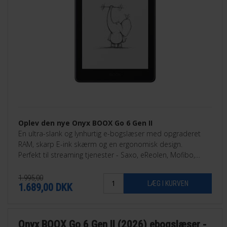
Oplev den nye Onyx BOOX Go 6 Gen II
En ultra-slank og lynhurtig e-bogslæser med opgraderet
RAM, skarp E-ink skærm og en ergonomisk design.
Perfekt til streaming tjenester - Saxo, eReolen, Mofibo,
Libby, Nota med flere.
1.995,00
1.689,00
DKK
Onyx BOOX Go 6 Gen II (2026) ebogslæser -