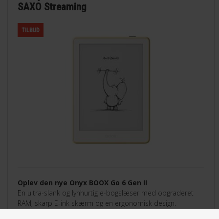
SAXO Streaming
TILBUD
Oplev den nye Onyx BOOX Go 6 Gen II
En ultra-slank og lynhurtig e-bogslæser med opgraderet
RAM, skarp E-ink skærm og en ergonomisk design.
Perfekt til streaming tjenester - Saxo, eReolen, Mofibo,