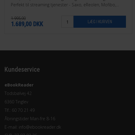
Perfekt til streaming tjenester - Saxo, eReolen, Mofibo,
Libby, Nota med flere.
1.995,00
1.689,00
DKK
Kundeservice
eBookReader
Todsbølvej 42
6360 Tinglev
Tlf.: 60 70 21 49
Åbningstider Man-fre 8-16
E-mail:
info@ebookreader.dk