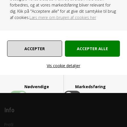
Todsbølvej 42
forbedres, og at vores markedsføring bliver relevant for
6360 Tinglev
dig. Klik på "Acceptere alle" for at give dit samtykke til brug
af cookies.
Læs mere om brugen af cookies her
Tlf.: 60 70 21 49
Åbningstider Man-fre 8-16
E-mail:
info@ebookreader.dk
CVR. 37 97 03 36
Vis cookie detaljer
I samarbejde med Saxo tilbydes der 3 mdr's medlemskab i
Nødvendige
Markedsføring
Saxo Premium ved køb af ebogslæser.
Info
Funktionelle
Statistiske
Profil