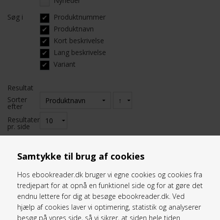
Nyheder
Søg i
Produktnummer
Produktnavn
Kort beskrivelse
Lang beskrivelse
Variant
Resultat
Sorter
efter
Resultater
pr. side
Samtykke til brug af cookies
Hos ebookreader.dk bruger vi egne cookies og cookies fra
Kundeservice
tredjepart for at opnå en funktionel side og for at gøre det
endnu lettere for dig at besøge ebookreader.dk. Ved
hjælp af cookies laver vi optimering, statistik og analyserer
eBookReader
besøg på vores side, så vi sikrer, at siden hele tiden