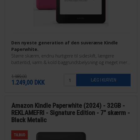
Den nyeste generation af den suveræne Kindle
Paperwhite.
Større skærm, endnu hurtigere til sideskift, længere
batteritid, varm & kold baggrundsbelysning og meget mere.
Findes som 16GB eller som 32GB Signature Edition.
1.989,00
1.249,00
DKK
Amazon Kindle Paperwhite (2024) - 32GB -
REKLAMEFRI - Signature Edition - 7" skærm -
Black Metalic
TILBUD