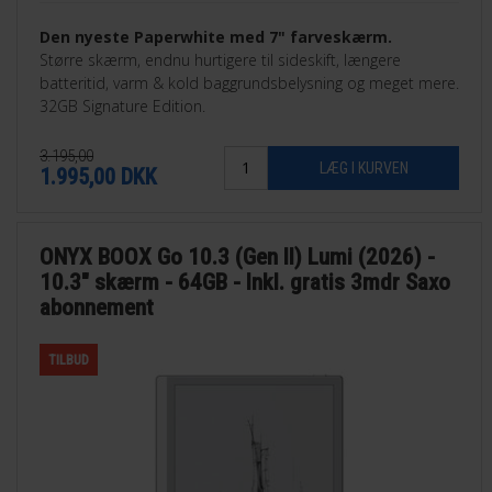
Den nyeste Paperwhite med 7" farveskærm.
Større skærm, endnu hurtigere til sideskift, længere
batteritid, varm & kold baggrundsbelysning og meget mere.
32GB Signature Edition.
3.195,00
1.995,00
DKK
ONYX BOOX Go 10.3 (Gen II) Lumi (2026) -
10.3" skærm - 64GB - Inkl. gratis 3mdr Saxo
abonnement
TILBUD