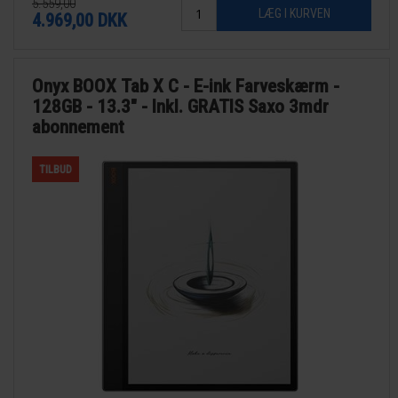
5.559,00
4.969,00
DKK
Onyx BOOX Tab X C - E-ink Farveskærm -
128GB - 13.3" - Inkl. GRATIS Saxo 3mdr
abonnement
TILBUD