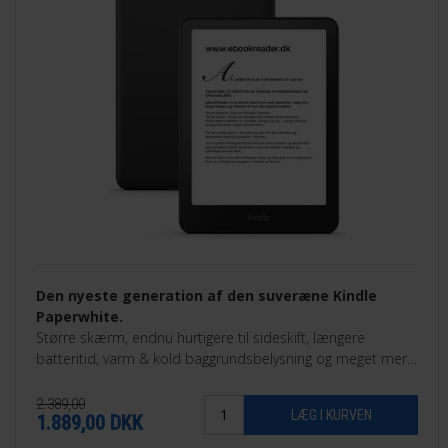
Den nyeste generation af den suveræne Kindle
Paperwhite.
Større skærm, endnu hurtigere til sideskift, længere
batteritid, varm & kold baggrundsbelysning og meget mere.
32GB Signature Edition.
2.389,00
1.889,00
DKK