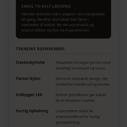
ENKEL TO-DELT LØSNING:
Sæt den diskrete USB-C adapter i din e-bogslæser
én gang. Derefter skal kablet blot føres i
nærheden af stikket, før det automatisk og
præcist klikker sig fast via magnetismen.
TEKNISKE EGENSKABER:
Støvbeskyttelse
Adapteren forsegler porten mod
skadeligt lommeuld og snavs.
Flettet Nylon
Ekstremt slidstærkt design, der
modvirker kabelbrud og knuder.
Indbygget LED
Diskret lysindikator gør kablet
let at lokalisere i mørke.
Hurtig Opladning
Understøtter stabil 3A
strømoverførsel for hurtig
genopladning.