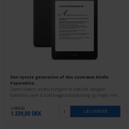
Den nyeste generation af den suveræne Kindle
Paperwhite.
Større skærm, endnu hurtigere til sideskift, længere
batteritid, varm & kold baggrundsbelysning og meget mere.
Findes som 16GB eller som 32GB Signature Edition.
1.989,00
1.339,00
DKK