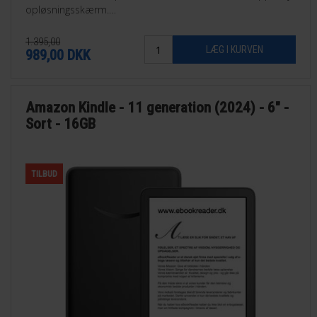
opløsningsskærm.
Findes i sort eller Matcha grøn
1.395,00
989,00
DKK
Amazon Kindle - 11 generation (2024) - 6" -
Sort - 16GB
TILBUD