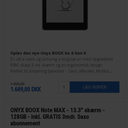
Oplev den nye Onyx BOOX Go 6 Gen II
En ultra-slank og lynhurtig e-bogslæser med opgraderet
RAM, skarp E-ink skærm og en ergonomisk design.
Perfekt til streaming tjenester - Saxo, eReolen, Mofibo,
Libby, Nota med flere.
1.995,00
1.689,00
DKK
ONYX BOOX Note MAX - 13.3" skærm -
128GB - Inkl. GRATIS 3mdr. Saxo
abonnement