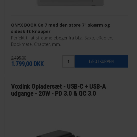
ONYX BOOX Go 7 med den store 7" skærm og
sideskift knapper
Perfekt til at streame ebøger fra bl.a. Saxo, eReolen,
Bookmate, Chapter, mm.
2.495,00
1.799,00
DKK
Voxlink Opladersæt - USB-C + USB-A
udgange - 20W - PD 3.0 & QC 3.0