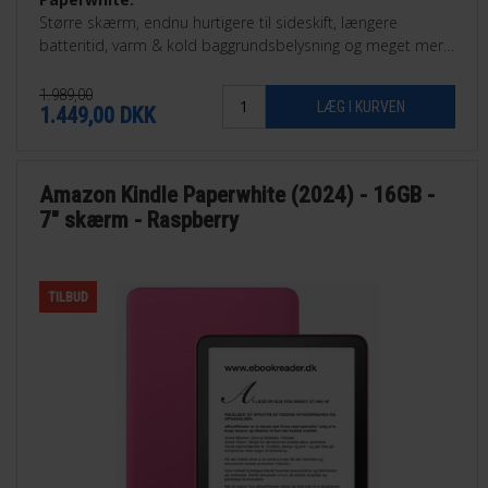
Større skærm, endnu hurtigere til sideskift, længere
batteritid, varm & kold baggrundsbelysning og meget mere.
Findes som 16GB eller som 32GB Signature Edition.
1.989,00
1.449,00
DKK
Amazon Kindle Paperwhite (2024) - 16GB -
7" skærm - Raspberry
TILBUD