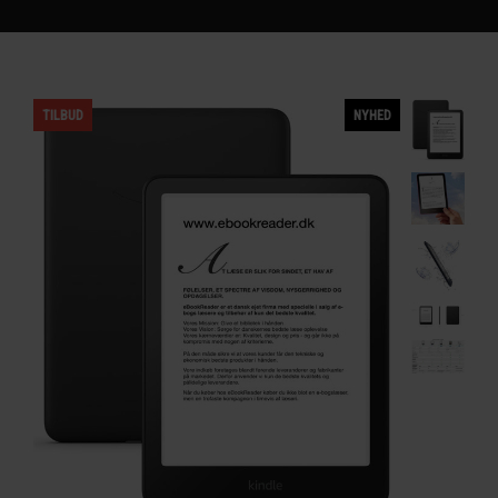
TILBUD
NYHED