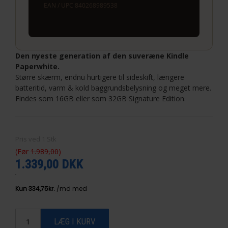
EAN / UPC 840268989538
Den nyeste generation af den suveræne Kindle
Paperwhite.
Større skærm, endnu hurtigere til sideskift, længere
batteritid, varm & kold baggrundsbelysning og meget mere.
Findes som 16GB eller som 32GB Signature Edition.
Pris ved
1
Stk
(Før
1.989,00
)
1.339,00 DKK