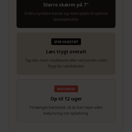
Større skærm på 7"
Endnu tyndere kanter og mere plads til optimal
læseoplevelse.
IPX8 VANDTÆT
Læs trygt overalt
Tag den med i badekaret eller ved poolen uden
frygt for vandskader.
BATTERITID
Op til 12 uger
Forlænget batteritid, så du kan rejse uden
bekymring om opladning.