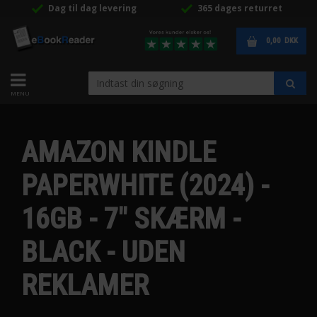
Dag til dag levering
365 dages returret
0,00
DKK
AMAZON KINDLE
PAPERWHITE (2024) -
16GB - 7" SKÆRM -
BLACK - UDEN
REKLAMER