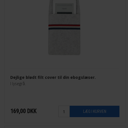
Dejlige blødt filt cover til din ebogslæser.
I lysegrå.
169,00
DKK