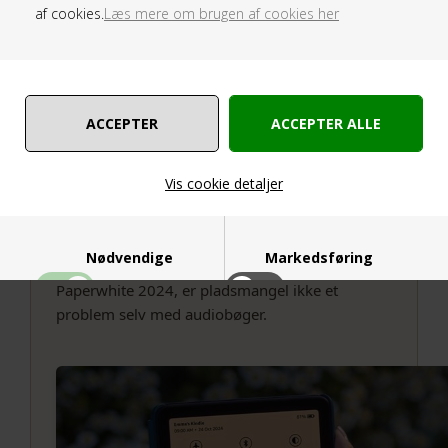
lytte til bøger eller musik imens du læser. (med
af cookies.
Læs mere om brugen af cookies her
Audible tjenesten)
Med indbygget Bluetooth kan du bruge trådløse
høretelefoner eller højtalere, og problemfrit
skifte mellem læsning og lytning.
Hold din historie igang uanset om du laver mad,
pendler, eller ude at flyve.
Vis cookie detaljer
Oplev det bedste af Audible med et
medlemskab. Hvis du er ny til Audible kan du
tilmelde dig en gratis prøveperiode.
Nødvendige
Markedsføring
Med 16GB eller 32GB plads i den nye Kindle
Paperwhite 2024, er pladsmangel ikke et
problem selv med audiobøger.
Funktionelle
Statistiske