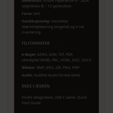
Generation:
Kindle Paperwhite 6 - 2024
udgivelses år - 12 generation
Farve:
Sort
Handikapvenlig:
VoiceView
skærmhøjtlæsning (engelsk) og e-ink
invertering.
FILFORMATER
e-Bøger:
AZW3, AZW, TXT, PDF,
ubeskyttet MOBI, PRC, HTML, DOC, DOCX
Billeder:
BMP, JPEG, GIF, PNG, PMP
Audio:
Audible Audio format (AAX)
INDE I ÆSKEN
Kindle ebogslæser, USB-C kabel, Quick
Start Guide