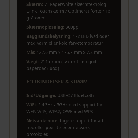
Skærm:
7" Paperwhite skærmteknologi
E-ink Touchskærm / Optimeret fonte / 16
gråtoner
Skærmopløsning:
300ppi
Baggrundsbelysning:
17x LED lysdioder
med varm eller kold farvetemperatur
Mål:
127.6 mm x 176.7 mm x 7.8 mm
Vægt:
211 gram (svarer til en god
paperback bog)
FORBINDELSER & STRØM
Ind/Udgange:
USB-C / Bluetooth
WiFi:
2.4GHz / 5GHz med support for
WEP, WPA, WPA2, OWE med WPS
Netværksnote:
Ingen support for ad-
hoc eller peer-to-peer netværk
protokoler.