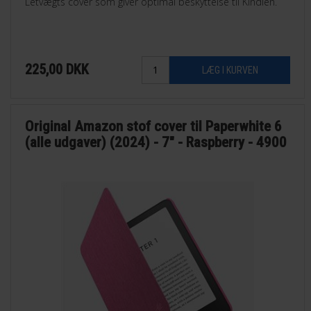
Letvægts cover som giver optimal beskyttelse til Kindlen.
225,00
DKK
Original Amazon stof cover til Paperwhite 6
(alle udgaver) (2024) - 7" - Raspberry - 4900