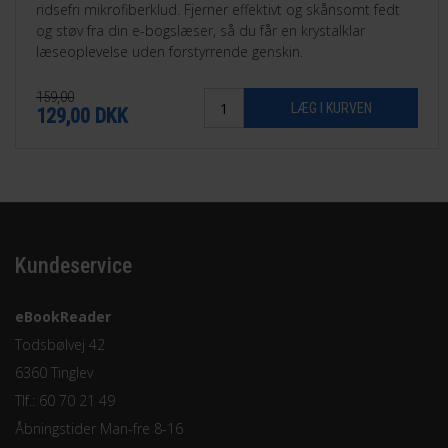
ridsefri mikrofiberklud. Fjerner effektivt og skånsomt fedt
og støv fra din e-bogslæser, så du får en krystalklar
læseoplevelse uden forstyrrende genskin.
159,00
129,00
DKK
Kundeservice
eBookReader
Todsbølvej 42
6360 Tinglev
Tlf.: 60 70 21 49
Åbningstider Man-fre 8-16