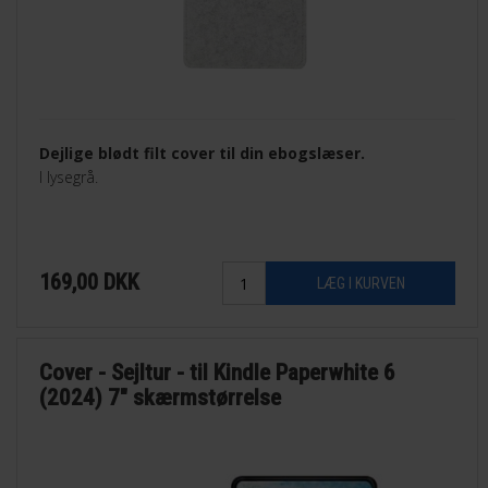
Dejlige blødt filt cover til din ebogslæser.
I lysegrå.
169,00
DKK
Cover - Sejltur - til Kindle Paperwhite 6
(2024) 7" skærmstørrelse