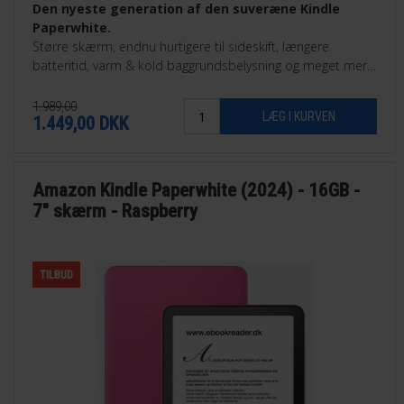
Den nyeste generation af den suveræne Kindle
Paperwhite.
Større skærm, endnu hurtigere til sideskift, længere
batteritid, varm & kold baggrundsbelysning og meget mere.
Findes som 16GB eller som 32GB Signature Edition.
1.989,00
1.449,00
DKK
Amazon Kindle Paperwhite (2024) - 16GB -
7" skærm - Raspberry
TILBUD