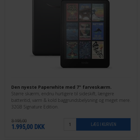
Den nyeste Paperwhite med 7" farveskærm.
Større skærm, endnu hurtigere til sideskift, længere
batteritid, varm & kold baggrundsbelysning og meget mere.
32GB Signature Edition.
3.195,00
1.995,00
DKK