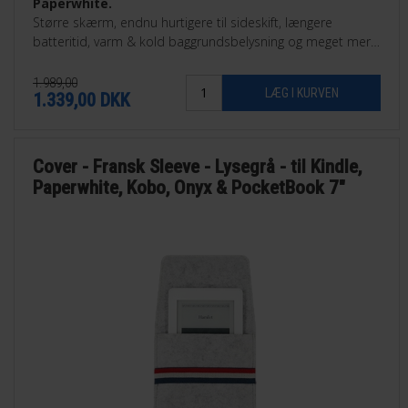
Paperwhite.
Større skærm, endnu hurtigere til sideskift, længere
batteritid, varm & kold baggrundsbelysning og meget mere.
Findes som 16GB eller som 32GB Signature Edition.
1.989,00
1.339,00
DKK
Cover - Fransk Sleeve - Lysegrå - til Kindle,
Paperwhite, Kobo, Onyx & PocketBook 7"