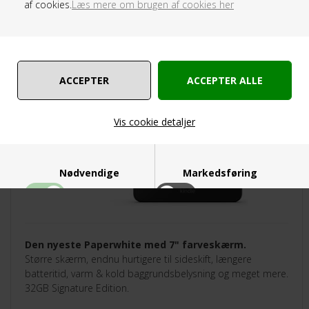
af cookies.
Læs mere om brugen af cookies her
TILBUD
Vis cookie detaljer
Nødvendige
Markedsføring
Den nyeste Paperwhite med 7" farveskærm.
Funktionelle
Statistiske
Større skærm, endnu hurtigere til sideskift, længere
batteritid, varm & kold baggrundsbelysning og meget mere.
32GB Signature Edition.