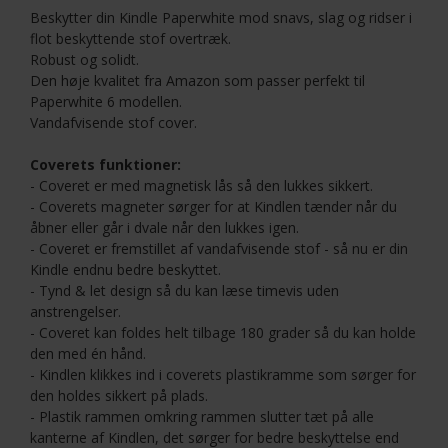
Beskytter din Kindle Paperwhite mod snavs, slag og ridser i
flot beskyttende stof overtræk.
Robust og solidt.
Den høje kvalitet fra Amazon som passer perfekt til
Paperwhite 6 modellen.
Vandafvisende stof cover.
Coverets funktioner:
- Coveret er med magnetisk lås så den lukkes sikkert.
- Coverets magneter sørger for at Kindlen tænder når du
åbner eller går i dvale når den lukkes igen.
- Coveret er fremstillet af vandafvisende stof - så nu er din
Kindle endnu bedre beskyttet.
- Tynd & let design så du kan læse timevis uden
anstrengelser.
- Coveret kan foldes helt tilbage 180 grader så du kan holde
den med én hånd.
- Kindlen klikkes ind i coverets plastikramme som sørger for
den holdes sikkert på plads.
- Plastik rammen omkring rammen slutter tæt på alle
kanterne af Kindlen, det sørger for bedre beskyttelse end