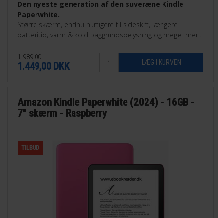
Den nyeste generation af den suveræne Kindle
Paperwhite.
Større skærm, endnu hurtigere til sideskift, længere
batteritid, varm & kold baggrundsbelysning og meget mere.
Findes som 16GB eller som 32GB Signature Edition.
1.989,00
1.449,00
DKK
Amazon Kindle Paperwhite (2024) - 16GB -
7" skærm - Raspberry
TILBUD