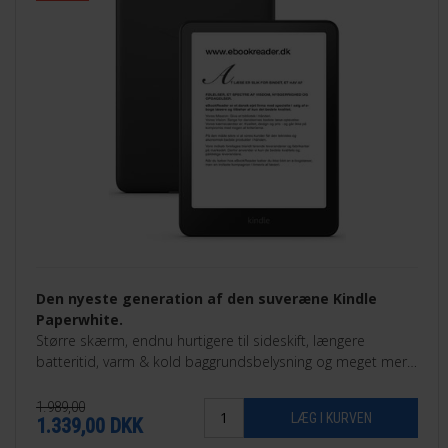
Den nyeste generation af den suveræne Kindle
Paperwhite.
Større skærm, endnu hurtigere til sideskift, længere
batteritid, varm & kold baggrundsbelysning og meget mere.
Findes som 16GB eller som 32GB Signature Edition.
1.989,00
1.339,00
DKK