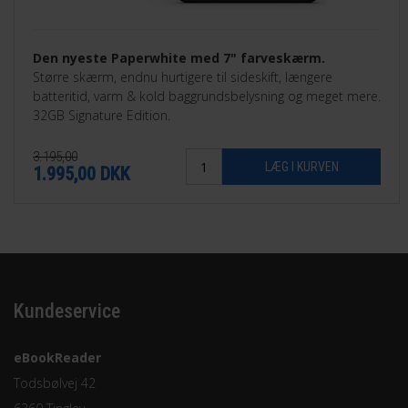
Den nyeste Paperwhite med 7" farveskærm.
Større skærm, endnu hurtigere til sideskift, længere
batteritid, varm & kold baggrundsbelysning og meget mere.
32GB Signature Edition.
3.195,00
1.995,00
DKK
Kundeservice
eBookReader
Todsbølvej 42