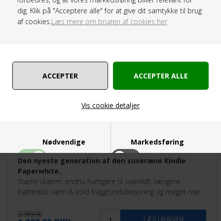
TILBUD
dig. Klik på "Acceptere alle" for at give dit samtykke til brug
af cookies.
Læs mere om brugen af cookies her
Vis cookie detaljer
Nødvendige
Markedsføring
Den nyeste generation af den suveræne Kindle
Paperwhite.
Større skærm, endnu hurtigere til sideskift, længere
batteritid, varm & kold baggrundsbelysning og meget mere.
32GB Signature Edition.
Funktionelle
Statistiske
2.389,00