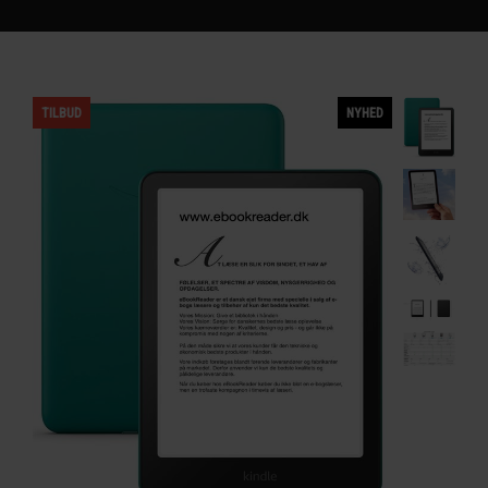
TILBUD
NYHED