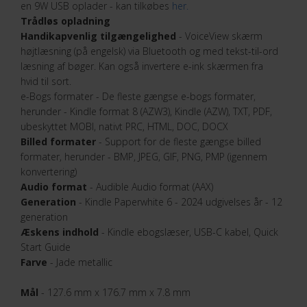
en 9W USB oplader - kan tilkøbes
her.
Trådløs opladning
Handikapvenlig tilgængelighed
- VoiceView skærm
højtlæsning (på engelsk) via Bluetooth og med tekst-til-ord
læsning af bøger. Kan også invertere e-ink skærmen fra
hvid til sort.
e-Bogs formater - De fleste gængse e-bogs formater,
herunder - Kindle format 8 (AZW3), Kindle (AZW), TXT, PDF,
ubeskyttet MOBI, nativt PRC, HTML, DOC, DOCX
Billed formater
- Support for de fleste gængse billed
formater, herunder - BMP, JPEG, GIF, PNG, PMP (igennem
konvertering)
Audio format
- Audible Audio format (AAX)
Generation
- Kindle Paperwhite 6 - 2024 udgivelses år - 12
generation
Æskens indhold
- Kindle ebogslæser, USB-C kabel, Quick
Start Guide
Farve
- Jade metallic
Mål
- 127.6 mm x 176.7 mm x 7.8 mm