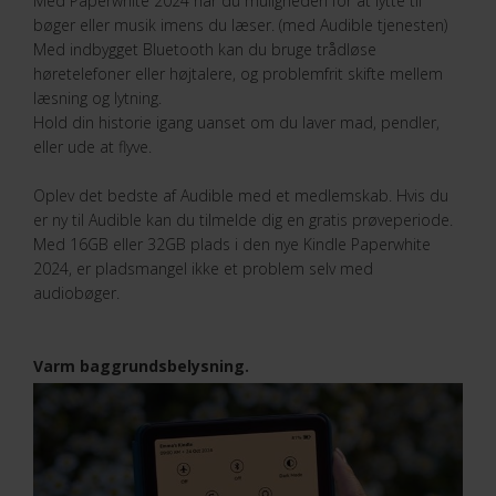
Med Paperwhite 2024 har du muligheden for at lytte til
bøger eller musik imens du læser. (med Audible tjenesten)
Med indbygget Bluetooth kan du bruge trådløse
høretelefoner eller højtalere, og problemfrit skifte mellem
læsning og lytning.
Hold din historie igang uanset om du laver mad, pendler,
eller ude at flyve.
Oplev det bedste af Audible med et medlemskab. Hvis du
er ny til Audible kan du tilmelde dig en gratis prøveperiode.
Med 16GB eller 32GB plads i den nye Kindle Paperwhite
2024, er pladsmangel ikke et problem selv med
audiobøger.
Varm baggrundsbelysning.