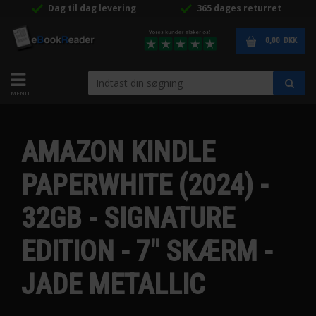
Dag til dag levering
365 dages returret
0,00
DKK
AMAZON KINDLE
PAPERWHITE (2024) -
32GB - SIGNATURE
EDITION - 7" SKÆRM -
JADE METALLIC