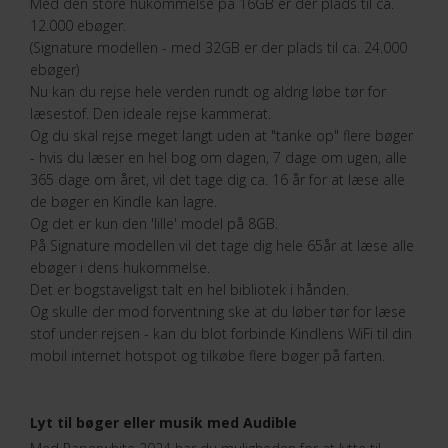
Med den store hukommelse på 16GB er der plads til ca.
12.000 ebøger.
(Signature modellen - med 32GB er der plads til ca. 24.000
ebøger)
Nu kan du rejse hele verden rundt og aldrig løbe tør for
læsestof. Den ideale rejse kammerat.
Og du skal rejse meget langt uden at "tanke op" flere bøger
- hvis du læser en hel bog om dagen, 7 dage om ugen, alle
365 dage om året, vil det tage dig ca. 16 år for at læse alle
de bøger en Kindle kan lagre.
Og det er kun den 'lille' model på 8GB.
På Signature modellen vil det tage dig hele 65år at læse alle
ebøger i dens hukommelse.
Det er bogstaveligst talt en hel bibliotek i hånden.
Og skulle der mod forventning ske at du løber tør for læse
stof under rejsen - kan du blot forbinde Kindlens WiFi til din
mobil internet hotspot og tilkøbe flere bøger på farten.
Lyt til bøger eller musik med Audible