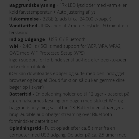
Baggrundsbelysning
- 17x LED lysdioder med varm eller
kold farvetemperatur + Auto justering af lys
Hukommelse
- 32GB (plads til ca. 24.000 e-bøger)
Vandtæthed
- IPX8 - ned til 2 meters dybde i 60 minutter i
ferskvand
Ind og Udgange
- USB-C / Bluetooth
WiFi
- 2.4GHz / 5GHz med support for WEP, WPA, WPA2,
OWE med WiFi Protected Setup (WPS)
Ingen support for forbindelser til ad-hoc eller peer-to-peer
netværk protokoler.
(Der kan downloades ebøger og surfe med den indbygget
browser og brug af Cloud funktion så du kan gemme dine
bøger op i skyen)
Batteritid
- En opladning holder op til 12 uger - baseret på
ca. en halvetimes læsning om dagen med slukket WiFi og
baggrundsbelysning sat til trin 13. Batteritiden afhænger af
brug. Audible audiobøger streaming over Bluetooth
formindsker batteritiden.
Opladningstid
- Fuldt opladt efter ca. 5 timer fra en
computer med USB udgang. Oplader på ca. 2.5 timer med