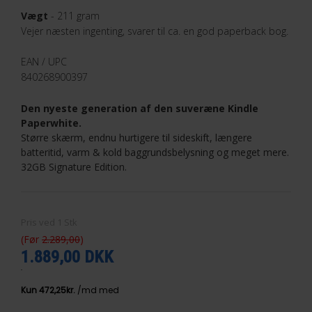
Vægt
- 211 gram
Vejer næsten ingenting, svarer til ca. en god paperback bog.
EAN / UPC
840268900397
Den nyeste generation af den suveræne Kindle
Paperwhite.
Større skærm, endnu hurtigere til sideskift, længere
batteritid, varm & kold baggrundsbelysning og meget mere.
32GB Signature Edition.
Pris ved
1
Stk
(Før
2.289,00
)
1.889,00 DKK