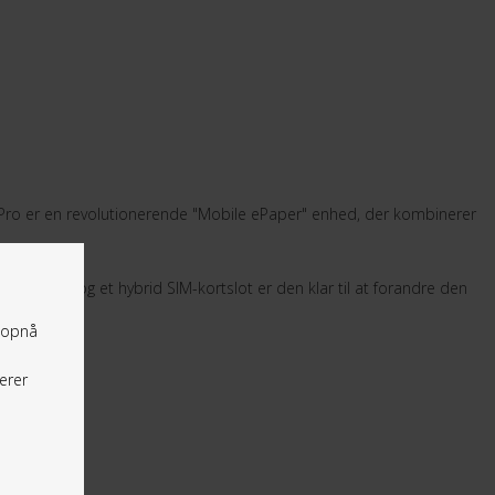
 2 Pro er en revolutionerende "Mobile ePaper" enhed, der kombinerer
Play Store og et hybrid SIM-kortslot er den klar til at forandre den
t opnå
erer