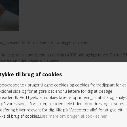
gslæser? Det er det bedste fra begge verdener.
der føles præcis som papir, nu endda i 4096 behagelige farver. Palma
rt fra en E-ink Kaleido 3 skærm.
ykke til brug af cookies
nikation og fokuseret produktivitet. Med Android 15, adgang til Google 
ookreader.dk bruger vi egne cookies og cookies fra tredjepart for a
ktionel side og for at gøre det endnu lettere for dig at besøge
eader.dk. Ved hjælp af cookies laver vi optimering, statistik og analys
på vores side, så vi sikrer, at siden hele tiden forbedres, og at vores
sføring bliver relevant for dig. Klik på "Acceptere alle" for at give dit
ke til brug af cookies.
Læs mere om brugen af cookies her