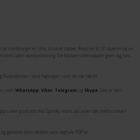
om at medbringe en stor, klodset tablet. Med sin 6.13" skærm og en
Pocket) uden øjenbelastning. De fysiske sideknapper giver dig den
g illustrationer i dine fagbøger, som de var tænkt.
pps som
WhatsApp
,
Viber
,
Telegram
og
Skype
. Det er den
apps eller podcasts fra Spotify, mens du lader din telefon blive i
vle og gemme dem direkte som digitale PDF'er.