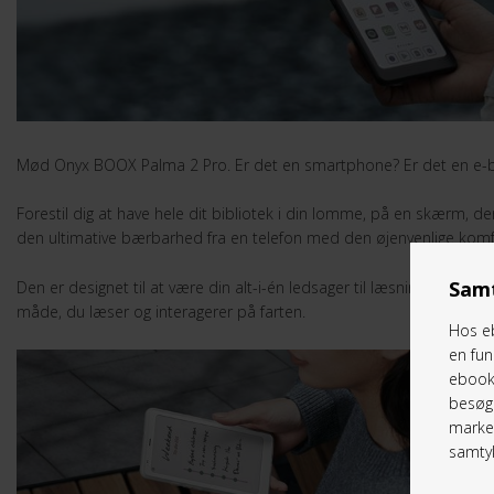
Mød Onyx BOOX Palma 2 Pro. Er det en smartphone? Er det en e-bo
Forestil dig at have hele dit bibliotek i din lomme, på en skærm, 
den ultimative bærbarhed fra en telefon med den øjenvenlige komfo
Samt
Den er designet til at være din alt-i-én ledsager til læsning, kommu
måde, du læser og interagerer på farten.
Hos eb
en fun
ebookr
besøg 
marked
samtyk