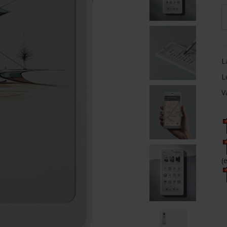
L
L
V
(