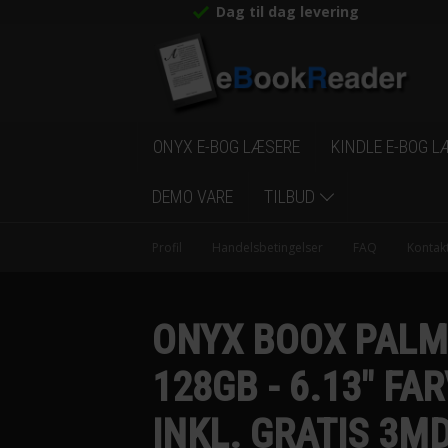
Dag til dag levering
ONYX E-BOG LÆSERE
KINDLE E-BOG L
DEMO VARE
TILBUD
Profil
Handelsbetingelser
FAQ
Kontak
ONYX BOOX PALMA
128GB - 6.13" F
INKL. GRATIS 3