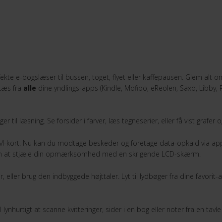
ekte e-bogslæser til bussen, toget, flyet eller kaffepausen. Glem alt 
 Læs fra
alle
dine yndlings-apps (Kindle, Mofibo, eReolen, Saxo, Libby, 
l læsning. Se forsider i farver, læs tegneserier, eller få vist grafer o
M-kort. Nu kan du modtage beskeder og foretage data-opkald via a
t uden at stjæle din opmærksomhed med en skrigende LCD-skærm.
, eller brug den indbyggede højttaler. Lyt til lydbøger fra dine favorit-
ynhurtigt at scanne kvitteringer, sider i en bog eller noter fra en ta