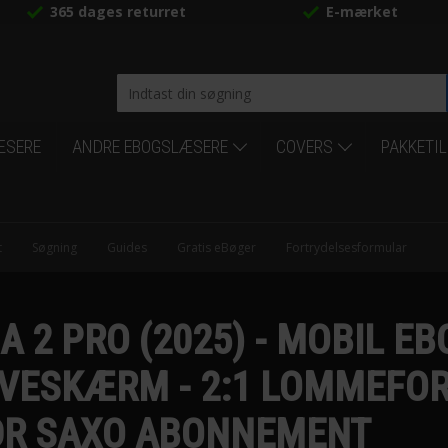
365 dages returret
E-mærket
ÆSERE
ANDRE EBOGSLÆSERE
COVERS
PAKKETI
t
Søgning
Guides
Gratis eBøger
Fortrydelsesformular
 2 PRO (2025) - MOBIL E
ARVESKÆRM - 2:1 LOMMEFOR
MDR SAXO ABONNEMENT