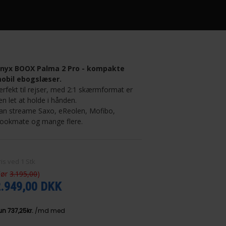
nyx BOOX Palma 2 Pro - kompakte
obil ebogslæser.
erfekt til rejser, med 2:1 skærmformat er
en let at holde i hånden.
an streame Saxo, eReolen, Mofibo,
ookmate og mange flere.
ris ved
1
Stk
Før
3.195,00
)
2.949,00 DKK