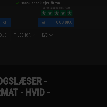
100% dansk ejet firma
0,00
DKK
LBUD
TILBEHØR
LYD
BOGSLÆSER -
MAT - HVID -