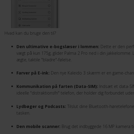
Hvad kan du bruge den til?
Den ultimative e-bogslæser i lommen:
Dette er den perf
vægt på kun 175g, glider Palma 2 Pro ned i din jakkelomme.
ægte, taktile "bladre"-følelse.
Farver på E-ink:
Den nye Kaleido 3 skærm er en game-changer ti
Kommunikation på farten (Data-SIM):
Indsæt et data-SI
ideelle "distraktionsfri" telefon, der holder dig forbunde
Lydbøger og Podcasts:
Tilslut dine Bluetooth-høretelefoner
tasken.
Den mobile scanner:
Brug det indbyggede 16 MP kamera til l