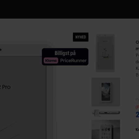
NYHED
O
m
P
d
K
B
P
(