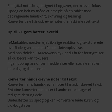
En digital notesbog designet til opgaver, der kræver fokus
Opdag en helt ny måde at arbejde på en tablet med
papirlignende håndskrift, skrivning og læsning
Konverter dine håndskrevne noter til maskinskrevet tekst.
Op til 2 ugers batterilevetid
reMarkable’s næsten øjeblikkelige reaktion og teksturerede
overflade giver en enestående skriveoplevelse.
Med papirfølelse CANVAS-display - er du fri for forstyrrelser
så du bedre kan fokusere.
Ingen pop-up-annoncer, meddelelser eller sociale medier -
bare dig og dine tanker.
Konverter håndskrevne noter til tekst
Konverter nemt håndskrevne noter til maskinskrevet tekst.
Flyt dine konverterede noter til andre notesbøger eller
redigere dem og dele.
Understøtter 33 sprog og kan konvertere både kursiv og
blokbogstaver.