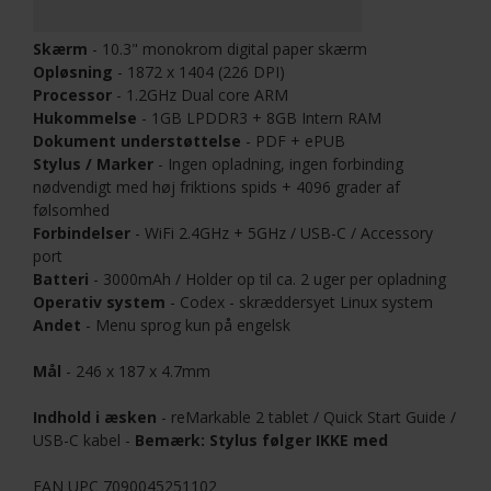
Skærm
- 10.3" monokrom digital paper skærm
Opløsning
- 1872 x 1404 (226 DPI)
Processor
- 1.2GHz Dual core ARM
Hukommelse
- 1GB LPDDR3 + 8GB Intern RAM
Dokument understøttelse
- PDF + ePUB
Stylus / Marker
- Ingen opladning, ingen forbinding
nødvendigt med høj friktions spids + 4096 grader af
følsomhed
Forbindelser
- WiFi 2.4GHz + 5GHz / USB-C / Accessory
port
Batteri
- 3000mAh / Holder op til ca. 2 uger per opladning
Operativ system
- Codex - skræddersyet Linux system
Andet
- Menu sprog kun på engelsk
Mål
- 246 x 187 x 4.7mm
Indhold i æsken
- reMarkable 2 tablet / Quick Start Guide /
USB-C kabel -
Bemærk: Stylus følger IKKE med
EAN UPC 7090045251102