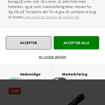
besøg på vores side, så vi sikrer, at siden hele tiden
forbedres, og at vores markedsføring bliver relevant for
dig. Klik på "Acceptere alle" for at give dit samtykke til brug
af cookies.
Læs mere om brugen af cookies her
Extra Stylus pen spidser til Onyx ebogslæsere.
159,00
DKK
Vis cookie detaljer
Onyx Stylus Pen 2 Pro - Sort
Nødvendige
Markedsføring
TILBUD
Funktionelle
Statistiske