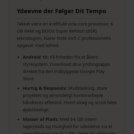
Ydeevne der Følger Dit Tempo
Takket være en kraftfuld octa-core processor, 6
GB RAM og BOOX Super Refresh (BSR)
teknologien, klarer Note Air5 C professionelle
opgaver med lethed.
Android 15:
Få friheden fra et åbent
styresystem. Download dine yndlingsapps
direkte fra den indbyggede Google Play
Store.
Hurtig & Responsiv:
Multitasking, store
projekter og almindeligt kontorarbejde
håndteres effektivt. Hvert strøg og scroll føles
øjeblikkeligt.
Masser af Plads:
Med 64 GB intern
lagerplads og mulighed for udvidelse via et
microSD-kort (op til 2 TB), løber du aldrig tør