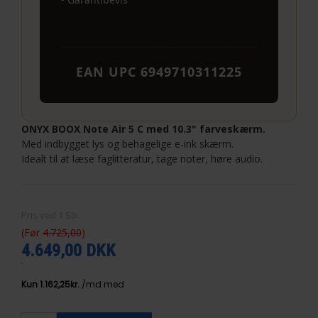
EAN UPC 6949710311225
ONYX BOOX Note Air 5 C med 10.3" farveskærm.
Med indbygget lys og behagelige e-ink skærm.
Idealt til at læse faglitteratur, tage noter, høre audio.
Pris ved
1
Stk
(Før
4.725,00
)
4.649,00 DKK