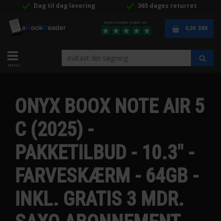
Dag til dag levering
365 dages returret
0,00
DKK
ONYX BOOX NOTE AIR 5
C (2025) -
PAKKETILBUD - 10.3" -
FARVESKÆRM - 64GB -
INKL. GRATIS 3 MDR.