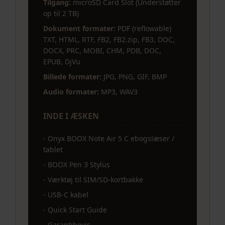
Tilgang:
microSD Card Slot (Understøtter
op til 2 TB)
Dokument formater:
PDF (reflowable)
TXT, HTML, RTF, FB2, FB2.zip, FB3, DOC,
DOCX, PRC, MOBI, CHM, PDB, DOC,
EPUB, DjVu
Billede formater:
JPG, PNG, GIF, BMP
Audio formater:
MP3, WAV3
INDE I ÆSKEN
- Onyx BOOX Note Air 5 C ebogslæser /
tablet
- BOOX Pen 3 Stylus
- Værktøj til SIM/SD-kortbakke
- USB-C kabel
- Quick Start Guide
- Garantibevis