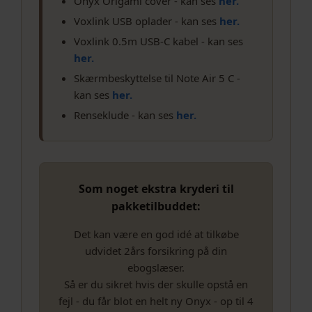
Onyx Origami cover - kan ses
her.
Voxlink USB oplader - kan ses
her.
Voxlink 0.5m USB-C kabel - kan ses
her.
Skærmbeskyttelse til Note Air 5 C -
kan ses
her.
Renseklude - kan ses
her.
Som noget ekstra kryderi til
pakketilbuddet:
Det kan være en god idé at tilkøbe
udvidet 2års forsikring på din
ebogslæser.
Så er du sikret hvis der skulle opstå en
fejl - du får blot en helt ny Onyx - op til 4