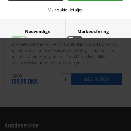
Vis cookie detaljer
Nødvendige
Markedsføring
Komplet skærmrens-sæt (100 ml) inklusiv blød børste og
ridsefri mikrofiberklud. Fjerner effektivt og skånsomt fedt
og støv fra din e-bogslæser, så du får en krystalklar
læseoplevelse uden forstyrrende genskin.
Funktionelle
Statistiske
159,00
129,00
DKK
Kundeservice