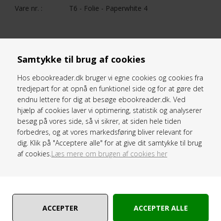
Vare nr. :
T6 - Folie - Paperwhite 4
PRODUKTER SOM ER KOMPATIBEL
Samtykke til brug af cookies
Hos ebookreader.dk bruger vi egne cookies og cookies fra
tredjepart for at opnå en funktionel side og for at gøre det
Komplet Skærmrens-sæt til E-bogslæser
endnu lettere for dig at besøge ebookreader.dk. Ved
(100 ml)
hjælp af cookies laver vi optimering, statistik og analyserer
besøg på vores side, så vi sikrer, at siden hele tiden
forbedres, og at vores markedsføring bliver relevant for
dig. Klik på "Acceptere alle" for at give dit samtykke til brug
TILBUD
af cookies.
Læs mere om brugen af cookies her