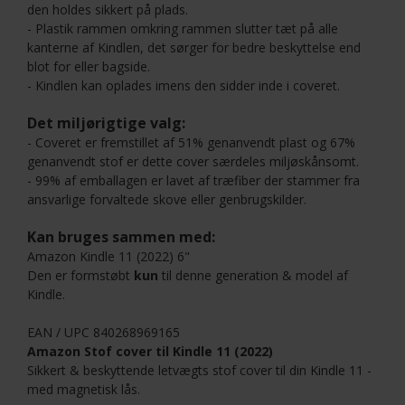
den holdes sikkert på plads.
- Plastik rammen omkring rammen slutter tæt på alle
kanterne af Kindlen, det sørger for bedre beskyttelse end
blot for eller bagside.
- Kindlen kan oplades imens den sidder inde i coveret.
Det miljørigtige valg:
- Coveret er fremstillet af 51% genanvendt plast og 67%
genanvendt stof er dette cover særdeles miljøskånsomt.
- 99% af emballagen er lavet af træfiber der stammer fra
ansvarlige forvaltede skove eller genbrugskilder.
Kan bruges sammen med:
Amazon Kindle 11 (2022) 6"
Den er formstøbt
kun
til denne generation & model af
Kindle.
EAN / UPC 840268969165
Amazon Stof cover til Kindle 11 (2022)
Sikkert & beskyttende letvægts stof cover til din Kindle 11 -
med magnetisk lås.