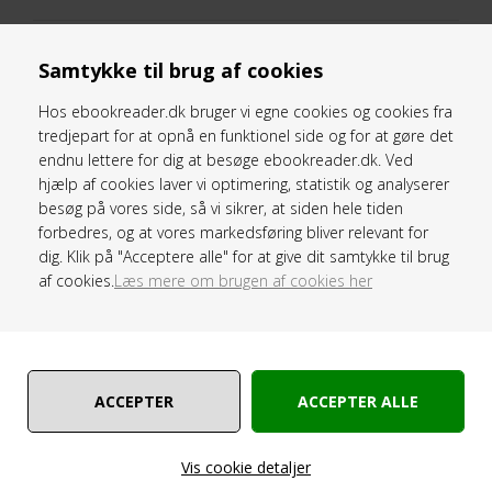
Samtykke til brug af cookies
Pris ved
1
Stk
395,00 DKK
Hos ebookreader.dk bruger vi egne cookies og cookies fra
tredjepart for at opnå en funktionel side og for at gøre det
endnu lettere for dig at besøge ebookreader.dk. Ved
hjælp af cookies laver vi optimering, statistik og analyserer
besøg på vores side, så vi sikrer, at siden hele tiden
forbedres, og at vores markedsføring bliver relevant for
dig. Klik på "Acceptere alle" for at give dit samtykke til brug
af cookies.
Læs mere om brugen af cookies her
Lagerstatus :
Ikke på lager
Leveringstid :
2-5 dage
Vare nr. :
K100 - Sort - 9165
Vis cookie detaljer
PRODUKTER SOM ER KOMPATIBEL