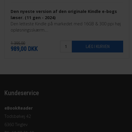
Den nyeste version af den originale Kindle e-bogs
læser. (11 gen - 2024)
Den letteste Kindle på markedet med 16GB & 300 ppi høj
opløsningsskærm.
Findes i sort eller Matcha grøn
1.395,00
989,00
DKK
Kundeservice
eBookReader
Todsbølvej 42
6360 Tinglev