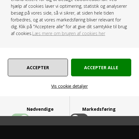
hjælp af cookies laver vi optimering, statistik og analyserer
Pris ved
1
Stk
besøg på vores side, så vi sikrer, at siden hele tiden
89,00 DKK
forbedres, og at vores markedsføring bliver relevant for
dig. Klik på "Acceptere alle" for at give dit samtykke til brug
af cookies.
Læs mere om brugen af cookies her
Lagerstatus :
På lager
Vis cookie detaljer
Leveringstid :
1-2 dage
Vare nr. :
T19
Nødvendige
Markedsføring