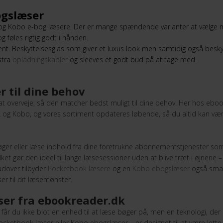
bogslæser
 og Kobo e-bog læsere. Der er mange spændende varianter at vælge 
g føles rigtig godt i hånden.
nt. Beskyttelsesglas som giver et luxus look men samtidig også besky
stra
opladningskabler
og sleeves et godt bud på at tage med.
 til dine behov
 at overveje, så den matcher bedst muligt til dine behov. Her hos ebo
 og Kobo, og vores sortiment opdateres løbende, så du altid kan v
ger eller læse indhold fra dine foretrukne abonnementstjenester som
ket gør den ideel til lange læsesessioner uden at blive træt i øjnene 
udover tilbyder
Pocketbook læsere
og en
Kobo ebogslæser
også smart
r til dit læsemønster.
ser fra ebookreader.dk
r du ikke blot en enhed til at læse bøger på, men en teknologi, der 
ocketbook læser eller Kobo ebogslæser – er designet til at være lett