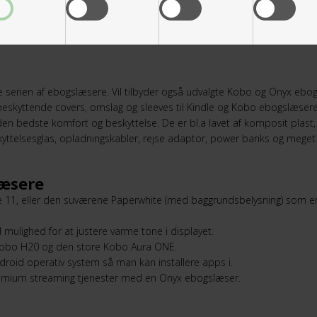
 serien af ebogslæsere. Vil tilbyder også udvalgte Kobo og Onyx ebogs
 beskyttende covers, omslag og sleeves til Kindle og Kobo ebogslæser
 den bedste komfort og beskyttelse. De er bl.a lavet af komposit plast, p
kyttelsesglas, opladningskabler, rejse adaptor, power banks og meget
læsere
le 11, eller den suværene Paperwhite (med baggrundsbelysning) som e
mulighed for at justere varme tone i displayet.
, Kobo H20 og den store Kobo Aura ONE.
roid operativ system så man kan installere apps i.
Premium streaming tjenester med en Onyx ebogslæser.