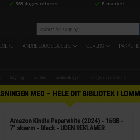
365 dages returret
E-mærket
ÆSERE
ANDRE EBOGSLÆSERE
COVERS
PAKKETI
t
Søgning
Guides
Gratis eBøger
Fortrydelsesformular
INGEN MED – HELE DIT BIBLIOTEK I LOMM
Amazon Kindle Paperwhite (2024) - 16GB -
7" skærm - Black - UDEN REKLAMER