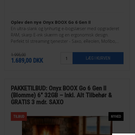
Oplev den nye Onyx BOOX Go 6 Gen II
En ultra-slank og lynhurtig e-bogslæser med opgraderet
RAM, skarp E-ink skærm og en ergonomisk design.
Perfekt til streaming tjenester - Saxo, eReolen, Mofibo,
Libby, Nota med flere.
1.995,00
1.689,00
DKK
PAKKETILBUD: Onyx BOOX Go 6 Gen II
(Blomme) 6" 32GB – Inkl. Alt Tilbehør &
GRATIS 3 mdr. SAXO
TILBUD
NYHED