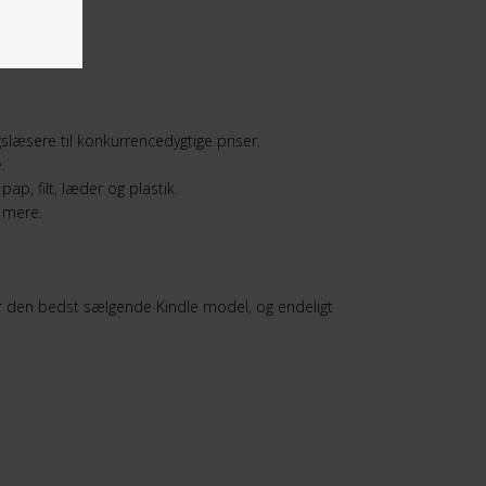
læsere til konkurrencedygtige priser.
e.
ap, filt, læder og plastik.
 mere.
r den bedst sælgende Kindle model, og endeligt