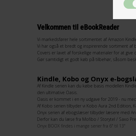
Velkommen til eBookReader
Vi markedsfører hele sortimentet af Amazon Kindle
Vi har også et bredt og inspirerende sortiment af
Covers er lavet af forskellige materialer for at give
Gør samtidigt et godt køb på tilbehør, såsom bes
Kindle, Kobo og Onyx e-bogs
Af Kindle serien kan du købe basis modellen Kind
den ultimative Oasis.
Oasis er kommet i en ny udgave for 2019 - nu med 
Af Kobo serien tilbyder vi Kobo Aura 2nd Edition
Onyx serien af ebogslæser tilbyder læsere med And
Derfor kan du læse fra Mofibo / Storytel / Saxo 
Onyx BOOX findes i mange serier fra 6" til 13"