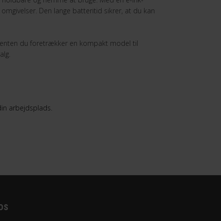
omgivelser. Den lange batteritid sikrer, at du kan
d enten du foretrækker en kompakt model til
alg.
 din arbejdsplads.
os