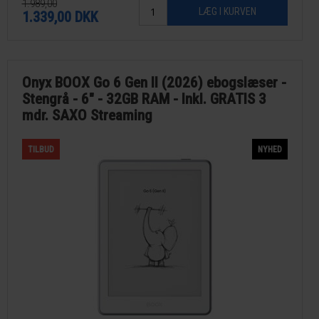
Findes som 16GB eller som 32GB Signature Edition.
1.989,00
1.339,00
DKK
Onyx BOOX Go 6 Gen II (2026) ebogslæser -
Stengrå - 6" - 32GB RAM - Inkl. GRATIS 3
mdr. SAXO Streaming
TILBUD
NYHED