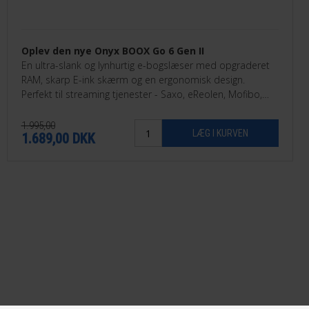
Oplev den nye Onyx BOOX Go 6 Gen II
En ultra-slank og lynhurtig e-bogslæser med opgraderet
RAM, skarp E-ink skærm og en ergonomisk design.
Perfekt til streaming tjenester - Saxo, eReolen, Mofibo,
Libby, Nota med flere.
1.995,00
1.689,00
DKK