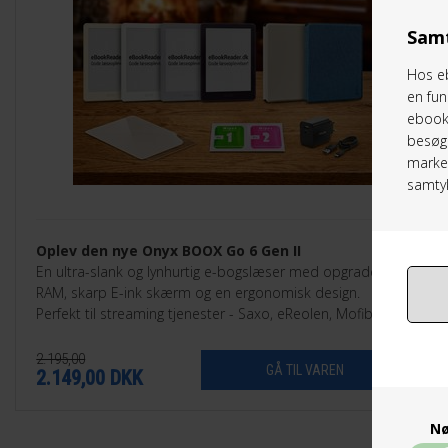
Samt
Hos eb
en fun
ebookr
besøg 
marked
samtyk
Oplev den nye Onyx BOOX Go 6 Gen II
En ultra-slank og lynhurtig e-bogslæser med opgraderet
RAM, skarp E-ink skærm og en ergonomisk design.
Perfekt til streaming tjenester - Saxo, eReolen, Mofibo,
Libby, Nota med flere.
2.195,00
2.149,00
DKK
Nø