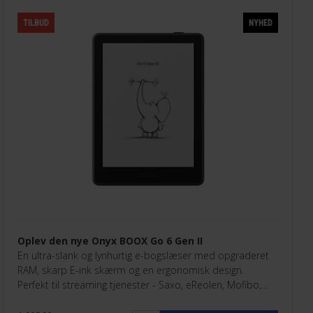
TILBUD
NYHED
Oplev den nye Onyx BOOX Go 6 Gen II
En ultra-slank og lynhurtig e-bogslæser med opgraderet
RAM, skarp E-ink skærm og en ergonomisk design.
Perfekt til streaming tjenester - Saxo, eReolen, Mofibo,
Libby, Nota med flere.