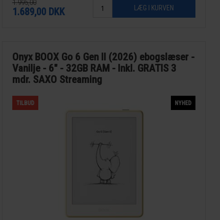
1.995,00
1.689,00
DKK
Onyx BOOX Go 6 Gen II (2026) ebogslæser -
Vanilje - 6" - 32GB RAM - Inkl. GRATIS 3
mdr. SAXO Streaming
TILBUD
NYHED