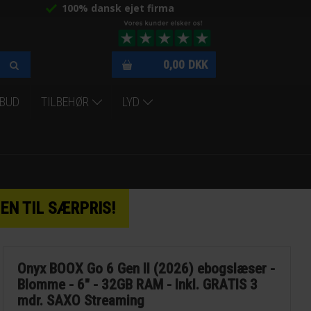
100% dansk ejet firma
0,00
DKK
LBUD
TILBEHØR
LYD
EN TIL SÆRPRIS!
Onyx BOOX Go 6 Gen II (2026) ebogslæser -
Blomme - 6" - 32GB RAM - Inkl. GRATIS 3
mdr. SAXO Streaming