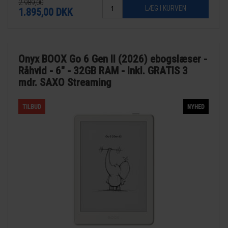
2.989,00
1.895,00
DKK
Onyx BOOX Go 6 Gen II (2026) ebogslæser -
Råhvid - 6" - 32GB RAM - Inkl. GRATIS 3
mdr. SAXO Streaming
TILBUD
NYHED