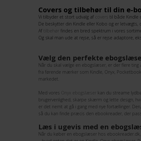
Covers og tilbehør til din e-
Vi tilbyder et stort udvalg af
covers
til både Kindle
De beskytter din Kindle eller Kobo og er letvægts, o
Af
tilbehør
findes en bred spektrum i vores sortime
Og skal man ude at rejse, så er rejse adaptore, ek
Vælg den perfekte ebogslæser
Når du skal vælge en ebogslæser, er der flere ting
fra førende mærker som Kindle, Onyx, Pocketbook
markedet.
Med vores
Onyx ebogslæser
kan du streame lydbø
brugervenlighed, skarpe skærm og lette design, hvil
er det nemt at gå i gang med nye fortællinger. Der
så du kan finde præcis den ebookreader, der passe
Læs i ugevis med en ebogslæ
Når du køber en ebogslæser hos ebookreader.dk, få
– hvad enten det er en Kindle, Onyx ebogslæser, P