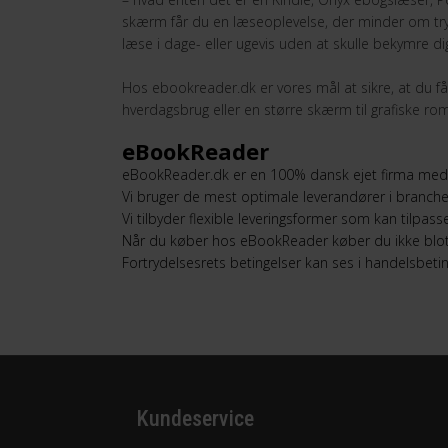
skærm får du en læseoplevelse, der minder om trykt
læse i dage- eller ugevis uden at skulle bekymre d
Hos ebookreader.dk er vores mål at sikre, at du f
hverdagsbrug eller en større skærm til grafiske roman
eBookReader
eBookReader.dk er en 100% dansk ejet firma med f
Vi bruger de mest optimale leverandører i branchen f
Vi tilbyder flexible leveringsformer som kan tilpass
Når du køber hos
eBookReader
køber du ikke blot
Fortrydelsesrets betingelser kan ses i handelsbet
Kundeservice