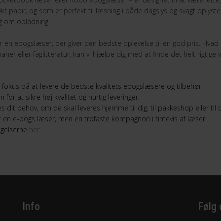
 papir, og som er perfekt til læsning i både dagslys og svagt oplyste 
ig om opladning.
år en ebogslæser, der giver den bedste oplevelse til en god pris. Hva
er eller faglitteratur, kan vi hjælpe dig med at finde det helt rigtige v
okus på at levere de bedste kvalitets ebogslæsere og tilbehør.
or at sikre høj kvalitet og hurtig leveringer.
es dit behov, om de skal leveres hjemme til dig, til pakkeshop eller til
 en e-bogs læser, men en trofaste kompagnon i timevis af læseri.
ingelserne
her.
Info
Følg 