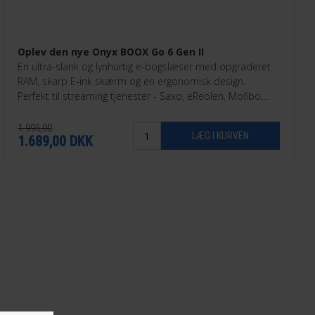
Oplev den nye Onyx BOOX Go 6 Gen II
En ultra-slank og lynhurtig e-bogslæser med opgraderet
RAM, skarp E-ink skærm og en ergonomisk design.
Perfekt til streaming tjenester - Saxo, eReolen, Mofibo,
Libby, Nota med flere.
1.995,00
1.689,00
DKK