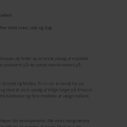
mellem.
tter mod snavs, støv og slag.
okreader.dk finder du et bredt udvalg af modeller
ære opdateret på de nyeste ebookreaders på
 Storytel og Mofibo. En
Kindle
er kendt for sin
– og med et stort udvalg af billige bøger på Amazon
e funktioner og flere modeller at vælge mellem,
højner din læseoplevelse. Alle vores ebogslæsere
e, holdbare og nemme at bruge. Med en e-ink-