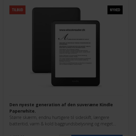
TILBUD
NYHED
Den nyeste generation af den suveræne Kindle
Paperwhite.
Større skærm, endnu hurtigere til sideskift, længere
batteritid, varm & kold baggrundsbelysning og meget
mere.