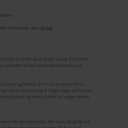
mellem.
tter mod snavs, støv og slag.
okreader.dk finder du et bredt udvalg af modeller
ære opdateret på de nyeste ebookreaders på
 Storytel og Mofibo. En
Kindle
er kendt for sin
– og med et stort udvalg af billige bøger på Amazon
e funktioner og flere modeller at vælge mellem,
højner din læseoplevelse. Alle vores ebogslæsere
e, holdbare og nemme at bruge. Med en e-ink-