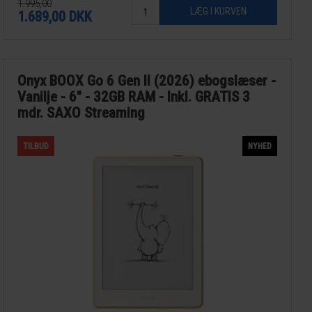
1.995,00
1.689,00
DKK
Onyx BOOX Go 6 Gen II (2026) ebogslæser -
Vanilje - 6" - 32GB RAM - Inkl. GRATIS 3
mdr. SAXO Streaming
TILBUD
NYHED