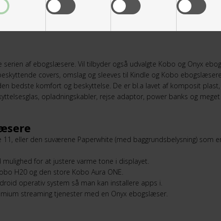
 serien af ebogslæsere. Vil tilbyder også udvalgte Kobo og Onyx ebogs
 beskyttende covers, omslag og sleeves til Kindle og Kobo ebogslæser
 den bedste komfort og beskyttelse. De er bl.a lavet af komposit plast, p
kyttelsesglas, opladningskabler, rejse adaptor, power banks og meget
læsere
le 11, eller den suværene Paperwhite (med baggrundsbelysning) som e
mulighed for at justere varme tone i displayet.
, Kobo H20 og den store Kobo Aura ONE.
roid operativ system så man kan installere apps i.
Premium streaming tjenester med en Onyx ebogslæser.