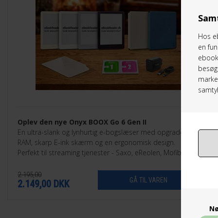
Samt
Hos eb
en fun
ebookr
besøg 
marked
samtyk
Oplev den nye Onyx BOOX Go 6 Gen II
En ultra-slank og lynhurtig e-bogslæser med opgraderet
RAM, skarp E-ink skærm og en ergonomisk design.
Perfekt til streaming tjenester - Saxo, eReolen, Mofibo,
Libby, Nota med flere.
2.195,00
2.149,00
DKK
Nø