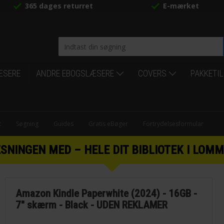
365 dages returret
E-mærket
ÆSERE
ANDRE EBOGSLÆSERE
COVERS
PAKKETI
t
Søgning
Guides
Gratis eBøger
Fortrydelsesformular
INGEN MED – HELE DIT BIBLIOTEK I LOMM
Amazon Kindle Paperwhite (2024) - 16GB -
7" skærm - Black - UDEN REKLAMER