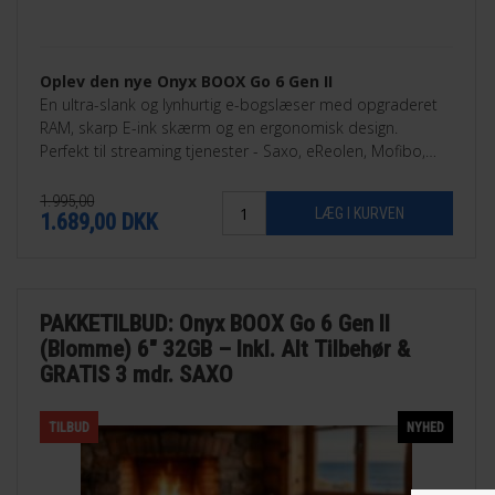
Oplev den nye Onyx BOOX Go 6 Gen II
En ultra-slank og lynhurtig e-bogslæser med opgraderet
RAM, skarp E-ink skærm og en ergonomisk design.
Perfekt til streaming tjenester - Saxo, eReolen, Mofibo,
Libby, Nota med flere.
1.995,00
1.689,00
DKK
PAKKETILBUD: Onyx BOOX Go 6 Gen II
(Blomme) 6" 32GB – Inkl. Alt Tilbehør &
GRATIS 3 mdr. SAXO
TILBUD
NYHED