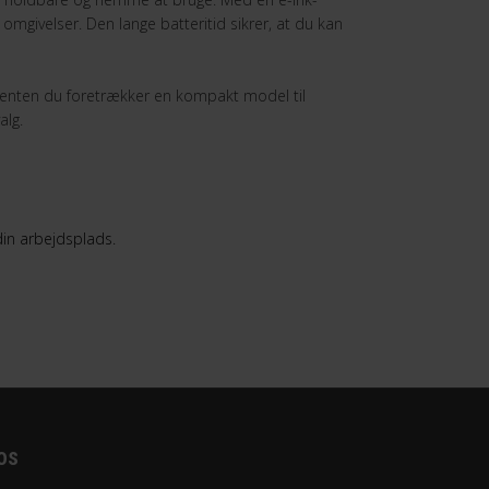
omgivelser. Den lange batteritid sikrer, at du kan
d enten du foretrækker en kompakt model til
alg.
 din arbejdsplads.
os