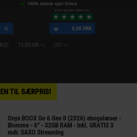
100% dansk ejet firma
0,00
DKK
LBUD
TILBEHØR
LYD
EN TIL SÆRPRIS!
Onyx BOOX Go 6 Gen II (2026) ebogslæser -
Blomme - 6" - 32GB RAM - Inkl. GRATIS 3
mdr. SAXO Streaming