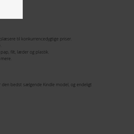
læsere til konkurrencedygtige priser.
e.
ap, filt, læder og plastik.
 mere.
r den bedst sælgende Kindle model, og endeligt