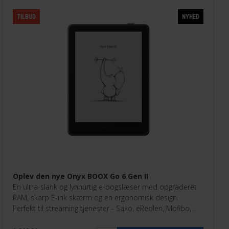
TILBUD
NYHED
Oplev den nye Onyx BOOX Go 6 Gen II
En ultra-slank og lynhurtig e-bogslæser med opgraderet
RAM, skarp E-ink skærm og en ergonomisk design.
Perfekt til streaming tjenester - Saxo, eReolen, Mofibo,
Libby, Nota med flere.