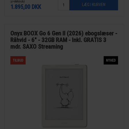
2.989,00
1.895,00
DKK
Onyx BOOX Go 6 Gen II (2026) ebogslæser -
Råhvid - 6" - 32GB RAM - Inkl. GRATIS 3
mdr. SAXO Streaming
TILBUD
NYHED