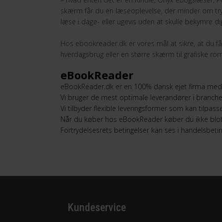
skærm får du en læseoplevelse, der minder om trykt
læse i dage- eller ugevis uden at skulle bekymre d
Hos ebookreader.dk er vores mål at sikre, at du f
hverdagsbrug eller en større skærm til grafiske roman
eBookReader
eBookReader.dk er en 100% dansk ejet firma med f
Vi bruger de mest optimale leverandører i branchen f
Vi tilbyder flexible leveringsformer som kan tilpass
Når du køber hos
eBookReader
køber du ikke blot
Fortrydelsesrets betingelser kan ses i handelsbet
Kundeservice