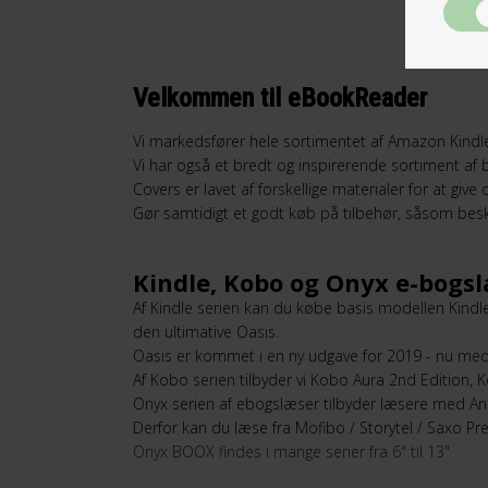
Velkommen til eBookReader
Vi markedsfører hele sortimentet af Amazon Kindle
Vi har også et bredt og inspirerende sortiment af
Covers er lavet af forskellige materialer for at give
Gør samtidigt et godt køb på tilbehør, såsom bes
Kindle, Kobo og Onyx e-bogs
Af Kindle serien kan du købe basis modellen Kind
den ultimative Oasis.
Oasis er kommet i en ny udgave for 2019 - nu med 
Af Kobo serien tilbyder vi Kobo Aura 2nd Edition
Onyx serien af ebogslæser tilbyder læsere med And
Derfor kan du læse fra Mofibo / Storytel / Saxo 
Onyx BOOX findes i mange serier fra 6" til 13"