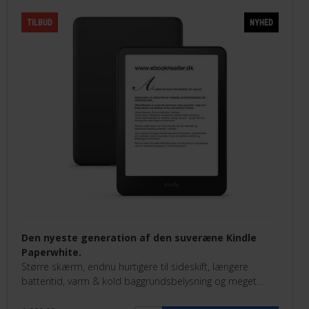
TILBUD
NYHED
Den nyeste generation af den suveræne Kindle
Paperwhite.
Større skærm, endnu hurtigere til sideskift, længere
batteritid, varm & kold baggrundsbelysning og meget
mere.