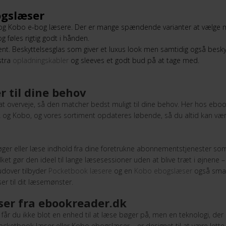
bogslæser
 og Kobo e-bog læsere. Der er mange spændende varianter at vælge 
g føles rigtig godt i hånden.
nt. Beskyttelsesglas som giver et luxus look men samtidig også besky
stra
opladningskabler
og sleeves et godt bud på at tage med.
 til dine behov
 at overveje, så den matcher bedst muligt til dine behov. Her hos ebo
 og Kobo, og vores sortiment opdateres løbende, så du altid kan v
ger eller læse indhold fra dine foretrukne abonnementstjenester som
ket gør den ideel til lange læsesessioner uden at blive træt i øjnene 
udover tilbyder
Pocketbook læsere
og en
Kobo ebogslæser
også smart
r til dit læsemønster.
ser fra ebookreader.dk
r du ikke blot en enhed til at læse bøger på, men en teknologi, der 
ocketbook læser eller Kobo ebogslæser – er designet til at være lett