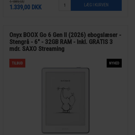
Findes som 16GB eller som 32GB Signature Edition.
1.989,00
1.339,00
DKK
Onyx BOOX Go 6 Gen II (2026) ebogslæser -
Stengrå - 6" - 32GB RAM - Inkl. GRATIS 3
mdr. SAXO Streaming
TILBUD
NYHED