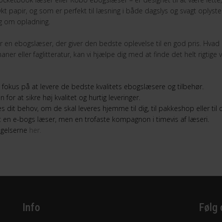
 papir, og som er perfekt til læsning i både dagslys og svagt oplyste 
ig om opladning.
år en ebogslæser, der giver den bedste oplevelse til en god pris. Hva
er eller faglitteratur, kan vi hjælpe dig med at finde det helt rigtige v
okus på at levere de bedste kvalitets ebogslæsere og tilbehør.
or at sikre høj kvalitet og hurtig leveringer.
es dit behov, om de skal leveres hjemme til dig, til pakkeshop eller til
 en e-bogs læser, men en trofaste kompagnon i timevis af læseri.
ingelserne
her.
Info
Følg 