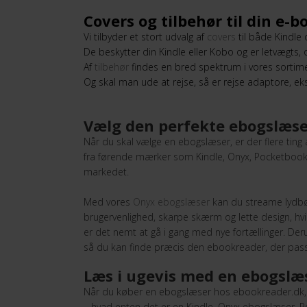
Covers og tilbehør til din e-
Vi tilbyder et stort udvalg af
covers
til både Kindle
De beskytter din Kindle eller Kobo og er letvægts, o
Af
tilbehør
findes en bred spektrum i vores sortime
Og skal man ude at rejse, så er rejse adaptore, ek
Vælg den perfekte ebogslæser
Når du skal vælge en ebogslæser, er der flere ting
fra førende mærker som Kindle, Onyx, Pocketbook
markedet.
Med vores
Onyx ebogslæser
kan du streame lydbø
brugervenlighed, skarpe skærm og lette design, hvil
er det nemt at gå i gang med nye fortællinger. Der
så du kan finde præcis den ebookreader, der passe
Læs i ugevis med en ebogslæ
Når du køber en ebogslæser hos ebookreader.dk, få
– hvad enten det er en Kindle, Onyx ebogslæser, P