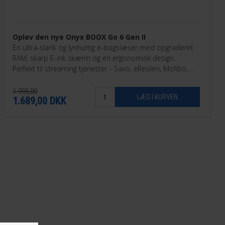
Oplev den nye Onyx BOOX Go 6 Gen II
En ultra-slank og lynhurtig e-bogslæser med opgraderet
RAM, skarp E-ink skærm og en ergonomisk design.
Perfekt til streaming tjenester - Saxo, eReolen, Mofibo,
Libby, Nota med flere.
1.995,00
1.689,00
DKK