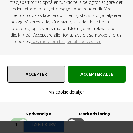
Let og kompakt:
Tilføjer minimal vægt og fylde,
tredjepart for at opnå en funktionel side og for at gøre det
perfekt til at have med på farten.
endnu lettere for dig at besøge ebookreader.dk. Ved
hjælp af cookies laver vi optimering, statistik og analyserer
besøg på vores side, så vi sikrer, at siden hele tiden
Kan bruges sammen med:
forbedres, og at vores markedsføring bliver relevant for
Onyx BOOX Go Serien i 6"
dig. Klik på "Acceptere alle" for at give dit samtykke til brug
Onyx BOOX Poke 5
af cookies.
Læs mere om brugen af cookies her
Let, tynd og ultra beskyttende cover til Onyx BOOX Go 6
Praktisk magnetisk slimline cover.
Pris ved
1
Stk
(Før
349,00
)
239,00 DKK
Vis cookie detaljer
Nødvendige
Markedsføring