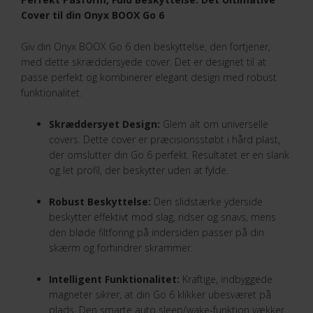
Cover til din Onyx BOOX Go 6
Giv din Onyx BOOX Go 6 den beskyttelse, den fortjener,
med dette skræddersyede cover. Det er designet til at
passe perfekt og kombinerer elegant design med robust
funktionalitet.
Skræddersyet Design:
Glem alt om universelle
covers. Dette cover er præcisionsstøbt i hård plast,
der omslutter din Go 6 perfekt. Resultatet er en slank
og let profil, der beskytter uden at fylde.
Robust Beskyttelse:
Den slidstærke yderside
beskytter effektivt mod slag, ridser og snavs, mens
den bløde filtforing på indersiden passer på din
skærm og forhindrer skrammer.
Intelligent Funktionalitet:
Kraftige, indbyggede
magneter sikrer, at din Go 6 klikker ubesværet på
plads. Den smarte auto sleep/wake-funktion vækker