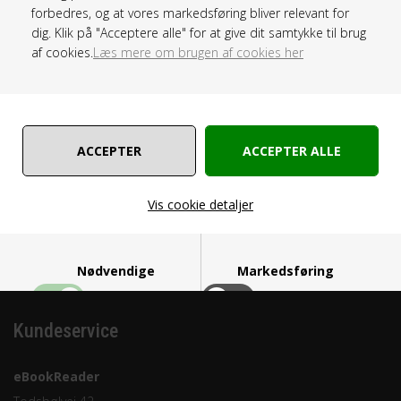
forbedres, og at vores markedsføring bliver relevant for
dig. Klik på "Acceptere alle" for at give dit samtykke til brug
af cookies.
Læs mere om brugen af cookies her
Lagerstatus :
På lager
Leveringstid :
1-2 dage
Vare nr. :
O18 - Stof - Rød
Vis cookie detaljer
Nødvendige
Markedsføring
Kundeservice
eBookReader
Funktionelle
Statistiske